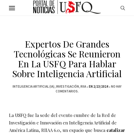
Expertos De Grandes
Tecnológicas Se Reunieron
En La USFQ Para Hablar
Sobre Inteligencia Artificial
INTELIGENCIA ARTIFICIAL (IA)
INVESTIGACIÓN
RIIA
EN 2/23/2024
NO HAY
COMENTARIOS.
La USFQ fue la sede del evento cumbre de la Red de
Investigación e Innovación en Inteligencia Artificial de
América Latina, RIIAA 6.0, un espacio que busca
catalizar