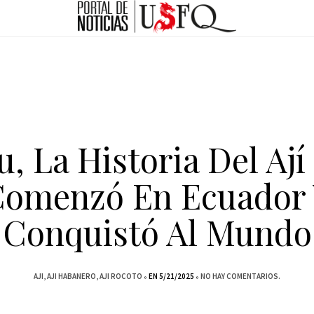
, La Historia Del Aj
omenzó En Ecuador
Conquistó Al Mundo
AJI
AJI HABANERO
AJI ROCOTO
EN 5/21/2025
NO HAY COMENTARIOS.