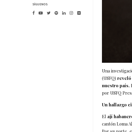
SÍGUENOS
Una investigac
(USFQ)
reveló
nuestro país.
E
por USFQ Pres
Un hallazgo ci
El
ají habaner
cantón Loma Al
Por su parte, 