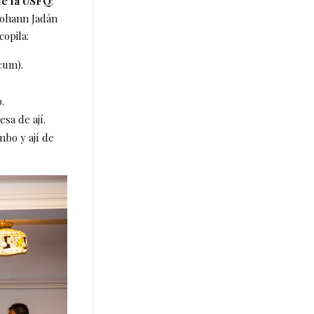
de la USFQ
:
Johann Jadán
copila:
sicum).
to.
esa de ají.
mbo y ají de