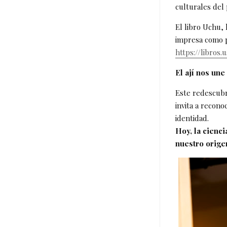
culturales del 
El libro Uchu, 
impresa como p
https://libros
El ají nos une
Este redescubr
invita a recono
identidad.
Hoy, la cienci
nuestro orige