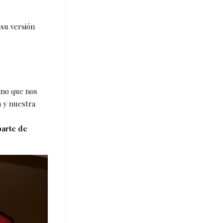
 su versión
ino que nos
a y nuestra
parte de