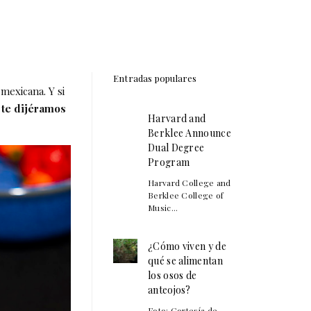
Entradas populares
mexicana. Y si
 te dijéramos
Harvard and
Berklee Announce
Dual Degree
Program
Harvard College and
Berklee College of
Music...
¿Cómo viven y de
qué se alimentan
los osos de
anteojos?
Foto: Cortesía de