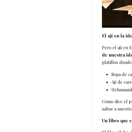
El ají en la i
Pero el ají en 
de nuestra ide
platillos donde
Sopa de ca
Ají de car
Uchumanka 
Como dice el pr
sabor a nuestr
Un libro que c