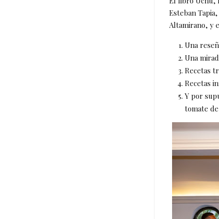
El libro Uchu, 
Esteban Tapia,
Altamirano, y e
Una reseña
Una mirada
Recetas tr
Recetas in
Y por supu
tomate de 