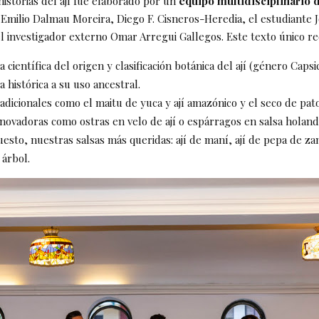
historias del ají fue elaborado por un
equipo multidisciplinario 
 Emilio Dalmau Moreira, Diego F. Cisneros-Heredia, el estudiante 
l investigador externo Omar Arregui Gallegos. Este texto único re
 científica del origen y clasificación botánica del ají (género Cap
 histórica a su uso ancestral.
adicionales como el maitu de yuca y ají amazónico y el seco de pa
novadoras como ostras en velo de ají o espárragos en salsa holand
esto, nuestras salsas más queridas: ají de maní, ají de pepa de za
árbol.