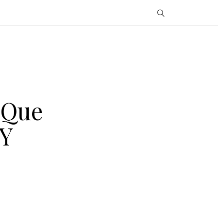
í Que
 Y