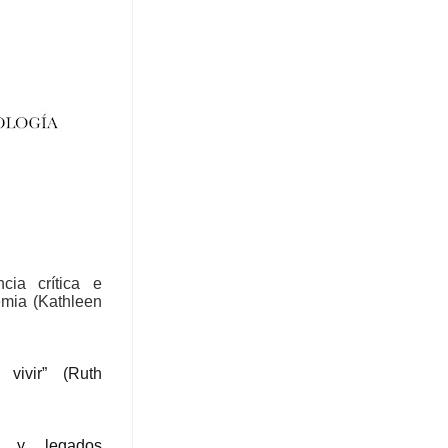
cia crítica e
emia (Kathleen
vivir” (
Ruth
o y legados