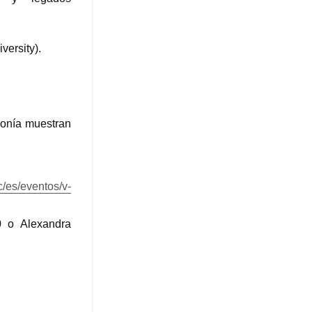
versity).
zonía muestran
c/es/eventos/v-
0 o Alexandra