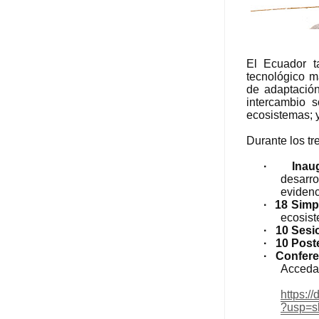
El Ecuador t
tecnológico m
de adaptación
intercambio s
ecosistemas; y
Durante los tr
·
Inau
desarro
evidenc
·
18 Simp
ecosis
·
10 Sesi
·
10 Post
·
Confere
Acceda 
https:
?usp=s