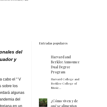
Entradas populares
onales del
Harvard and
cuador y
Berklee Announce
Dual Degree
Program
a cabo el “ V
Harvard College and
Berklee College of
s sobre los
Music...
ordará algunas
pandemia del
¿Cómo viven y de
qué se alimentan
toriana en un