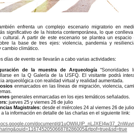
ambién enfrenta un complejo escenario migratorio en med
ás significativo de la historia contemporánea, lo que conlleva
 cultural. A partir de este escenario se plantea un espacio 
obre la base de tres ejes: violencia, pandemia y resilienc
 cambio climático.
es días de evento se llevarán a cabo varias actividades:
guración de la muestra de Arqueología
“Sonoridades I
llarse en la Q Galería de la USFQ. El visitante podrá intera
ia arqueológica con realidad virtual y realidad aumentada.
osios
enmarcados en las líneas de migración, violencia, camb
temas.
ones
generales enmarcadas en los ejes temáticos señalados.
ers:
jueves 25 y viernes 26 de julio
ncias Magistrales:
desde el miércoles 24 al viernes 26 de julio
a la información en detalle de las charlas en el siguiente link:
//docs.google.com/document/d/1uOWIiUIP_nLJXEI4w37_2nWuv
haring&ouid=116745205066878286005&rtpof=true&sd=true