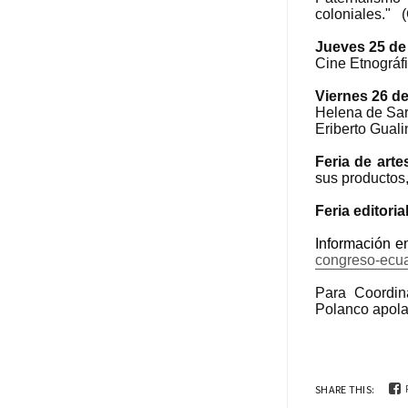
coloniales." 
Jueves 25 de j
Cine Etnográfi
Viernes 26 de 
Helena de Sa
Eriberto Gual
Feria de arte
sus productos
Feria editoria
Información en
congreso-ecuat
Para Coordin
Polanco apol
SHARE THIS: