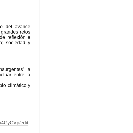
io del avance
 grandes retos
de reflexión e
ia; sociedad y
nsurgentes” a
ctuar entre la
io climático y
n4GyCVp/edit