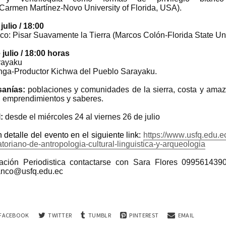
(Carmen Martínez-Novo University of Florida, USA).
ulio / 18:00
co: Pisar Suavamente la Tierra (Marcos Colón-Florida State Uni
julio / 18:00 horas
rayaku
inga-Productor Kichwa del Pueblo Sarayaku.
sanías:
poblaciones y comunidades de la sierra, costa y ama
, emprendimientos y saberes.
l:
desde el miércoles 24 al viernes 26 de julio
 detalle del evento en el siguiente link:
https://www.usfq.edu.e
oriano-de-antropologia-cultural-linguistica-y-arqueologia
ación Periodistica contactarse con Sara Flores 099561439
anco@usfq.edu.ec
FACEBOOK
TWITTER
TUMBLR
PINTEREST
EMAIL