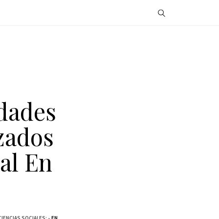
edades
zados
al En
IENCIAS SOCIALES;
EN