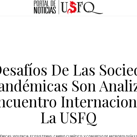
esafíos De Las Soci
andémicas Son Anali
ncuentro Internacion
La USFQ
MICAS; VIOLENCIA; ECOSISTEMAS; CAMBIO CLIMÁTICO; V CONGRESO DE ANTROPOLOGÍA Y C