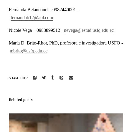
Fernanda Betancourt – 0982440001 –
fernandab12@aol.com
Nicole Vega – 0983899512 -
nevega@estud.usfq.edu.ec
María D. Brito-Rhor, PhD, profesora e investigadora USFQ -
mbrito@usfq.edu.ec
SHARE THIS:
Related posts