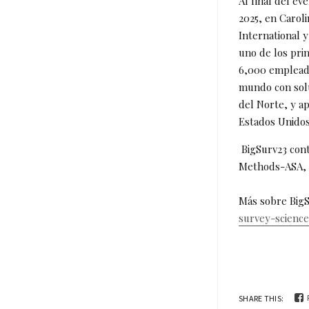
Al final del ev
2025, en Carol
International 
uno de los prin
6,000 empleado
mundo con solu
del Norte, y ap
Estados Unidos
BigSurv23 contó
Methods-ASA, 
Más sobre Big
survey-science
SHARE THIS: