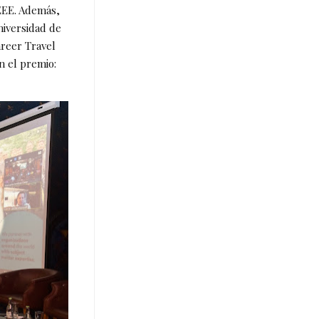
IEEE. Además,
niversidad de
areer Travel
n el premio: