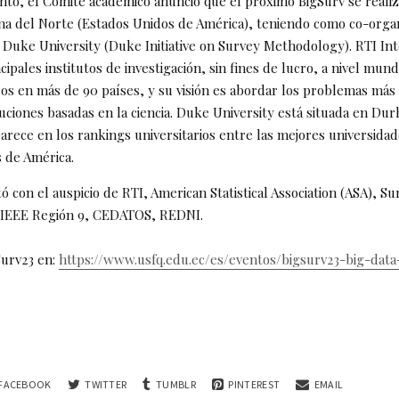
ento, el Comité académico anunció que el próximo BigSurv se realiz
ina del Norte (Estados Unidos de América), teniendo como co-orga
y Duke University (Duke Initiative on Survey Methodology). RTI Int
cipales institutos de investigación, sin fines de lucro, a nivel mund
s en más de 90 países, y su visión es abordar los problemas más c
ciones basadas en la ciencia. Duke University está situada en Dur
arece en los rankings universitarios entre las mejores universidad
 de América.
 con el auspicio de RTI, American Statistical Association (ASA), S
IEEE Región 9, CEDATOS, REDNI.
Surv23 en:
https://www.usfq.edu.ec/es/eventos/bigsurv23-big-dat
FACEBOOK
TWITTER
TUMBLR
PINTEREST
EMAIL