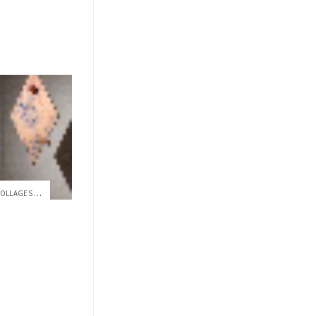
CUANDO EL ARTE ES RITUAL: LOS COLLAGES T...