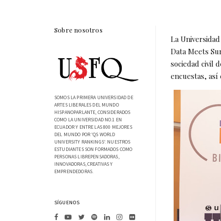
Sobre nosotros
La Universidad
Data Meets Surv
sociedad civil 
encuestas, así 
SOMOS LA PRIMERA UNIVERSIDAD DE
ARTES LIBERALES DEL MUNDO
HISPANOPARLANTE, CONSIDERADOS
COMO LA UNIVERSIDAD NO.1 EN
ECUADOR Y ENTRE LAS 800 MEJORES
DEL MUNDO POR 'QS WORLD
UNIVERSITY RANKINGS'. NUESTROS
ESTUDIANTES SON FORMADOS COMO
PERSONAS LIBREPENSADORAS,
INNOVADORAS, CREATIVAS Y
EMPRENDEDORAS.
SÍGUENOS