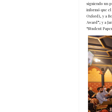
siguiendo un p
informó que el
Oxford), y a B
Award”; y a Ja
“Student Pape