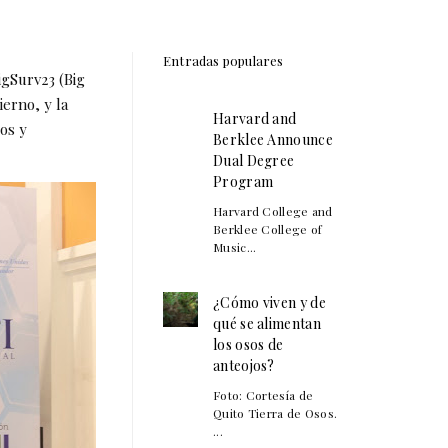
Entradas populares
igSurv23 (Big
ierno, y la
Harvard and
tos y
Berklee Announce
Dual Degree
Program
Harvard College and
Berklee College of
Music...
¿Cómo viven y de
qué se alimentan
los osos de
anteojos?
Foto: Cortesía de
Quito Tierra de Osos.
...