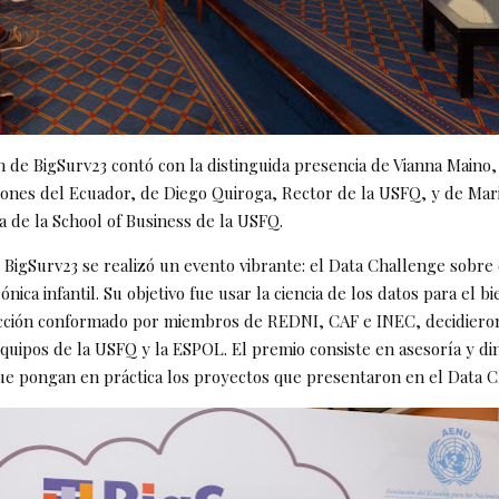
n de BigSurv23 contó con la distinguida presencia de Vianna Maino,
ones del Ecuador, de Diego Quiroga, Rector de la USFQ, y de Mari
a de la School of Business de la USFQ.
 BigSurv23 se realizó un evento vibrante: el Data Challenge sobre 
ónica infantil. Su objetivo fue usar la ciencia de los datos para el b
cción conformado por miembros de REDNI, CAF e INEC, decidieron
equipos de la USFQ y la ESPOL. El premio consiste en asesoría y di
que pongan en práctica los proyectos que presentaron en el Data C