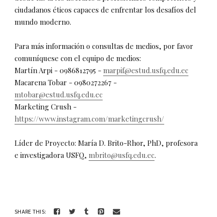
ciudadanos éticos capaces de enfrentar los desafíos del
mundo moderno.
Para más información o consultas de medios, por favor
comuníquese con el equipo de medios:
Martín Arpi - 0986812795 -
marpif@estud.usfq.edu.ec
Macarena Tobar - 0980272267 -
mtobar@estud.usfq.edu.ec
Marketing Crush -
https://www.instagram.com/marketingcrush/
Líder de Proyecto: María D. Brito-Rhor, PhD, profesora
e investigadora USFQ,
mbrito@usfq.edu.ec
.
SHARE THIS: