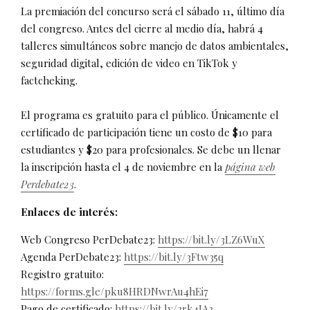
La premiación del concurso será el sábado 11, último día
del congreso. Antes del cierre al medio día, habrá 4
talleres simultáneos sobre manejo de datos ambientales,
seguridad digital, edición de video en TikTok y
factcheking.
El programa es gratuito para el público. Únicamente el
certificado de participación tiene un costo de $10 para
estudiantes y $20 para profesionales. Se debe un llenar
la inscripción hasta el 4 de noviembre en la
página web
Perdebate23
.
Enlaces de interés:
Web Congreso PerDebate23:
https://bit.ly/3LZ6WuX
Agenda PerDebate23:
https://bit.ly/3Ftw35q
Registro gratuito:
https://forms.gle/pku8HRDNwrAu4hEi7
Pago de certificado:
https://bit.ly/2rk4IA3