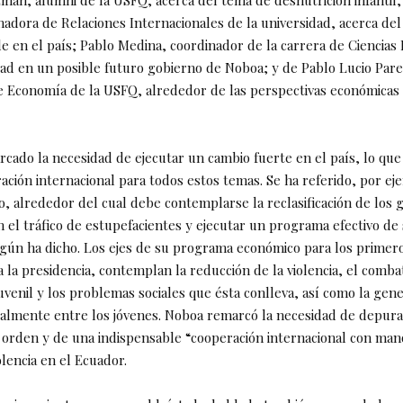
mán, alumni de la USFQ, acerca del tema de desnutrición infantil;
adora de Relaciones Internacionales de la universidad, acerca del
e en el país; Pablo Medina, coordinador de la carrera de Ciencias 
dad en un posible futuro gobierno de Noboa; y de Pablo Lucio Pare
de Economía de la USFQ, alrededor de las perspectivas económicas
cado la necesidad de ejecutar un cambio fuerte en el país, lo que
ración internacional para todos estos temas. Se ha referido, por ej
o, alrededor del cual debe contemplarse la reclasificación de los
n el tráfico de estupefacientes y ejecutar un programa efectivo d
egún ha dicho. Los ejes de su programa económico para los prime
a la presidencia, contemplan la reducción de la violencia, el comba
uvenil y los problemas sociales que ésta conlleva, así como la gen
almente entre los jóvenes. Noboa remarcó la necesidad de depurac
l orden y de una indispensable “cooperación internacional con man
olencia en el Ecuador.