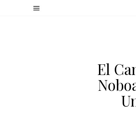
El Ca
Noboa
Un