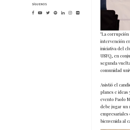
SÍGUENOS
"La corrupción 
intervención en
iniciativa del 
USFQ, en conjun
segunda vuelta
comunidad univ
Asistió el cand
planes e ideas 
evento Paolo M
debe jugar un r
empresariales q
bienvenida al 