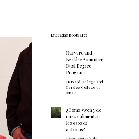
Entradas populares
Harvard and
Berklee Announce
Dual Degree
Program
Harvard College and
Berklee College of
Music...
¿Cómo viven y de
qué se alimentan
los osos de
anteojos?
Foto: Cortesía de