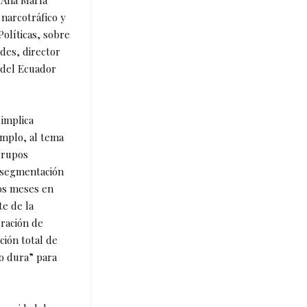
 Ana María
 narcotráfico y
Políticas, sobre
des, director
 del Ecuador
 implica
emplo, al tema
 grupos
e segmentación
ros meses en
te de la
eración de
ión total de
o dura” para