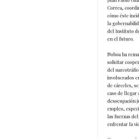
Juan Pablo Guz
Correa, coordin
cómo éste incid
la gobernabili
del Instituto 
en el futuro.
Noboa ha remar
solicitar coope
del narcotráfic
involucrados e
de cárceles, s
caso de llegar 
desocupación j
empleo, especi
las fuerzas de
enfrentar la vi