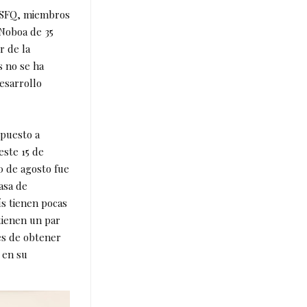
 USFQ, miembros
Noboa de 35
r de la
s no se ha
desarrollo
xpuesto a
este 15 de
0 de agosto fue
asa de
ís tienen pocas
tienen un par
es de obtener
 en su