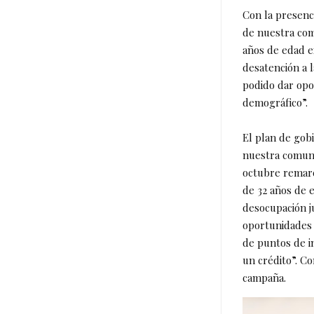
Con la presenc
de nuestra com
años de edad e
desatención a 
podido dar opor
demográfico”.
El plan de gob
nuestra comunid
octubre remarc
de 32 años de 
desocupación j
oportunidades 
de puntos de i
un crédito”. C
campaña.