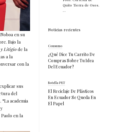
Quito Tierra de Osos.
...
Noticias recientes
l Noboa en su
re. Bajo la
Consumo
y Litigio
de la
¿Qué Dice Tu Carrito De
as a la
Compras Sobre Tu Idea
onversar con la
Del Ecuador?
Botella PET
explicar sus
El Reciclaje De Plásticos
rtura del
En Ecuador Se Queda En
. “La academia
El Papel
 y
 Paolo en la