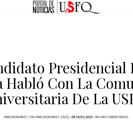
ndidato Presidencial 
 Habló Con La Com
iversitaria De La U
PANCHONOMIST
THE PANCHONOMIST
USFQ
EN 10/01/2023
NO HAY COMENTARIOS.