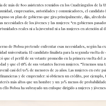
ia de más de 800 asistentes reunidos en los Cuadrángulos de la
unidad, empresarios, autoridades y comunicadores, el candidato 
xpuso su plan de gobierno que gira principalmente, dijo, alrededo
las necesidades de los jóvenes y las mujeres: “en gobiernos pasado
tunidades reales ni a la juventud ni a las mujeres en atención al 
ierno de Noboa pretende enfrentar esas necesidades, según ha e
ad universitaria. El candidato finalista para la segunda vuelta de 
ó que el perfil de su votante promedio en la primera vuelta del 2
edad y que el 58% de sus votantes fueron mujeres. “Tenemos una t
uvenil casi del 50% de menores de 29 años. Las mujeres en este pa
financieras y de emprender: si obtienen un crédito, por ejemplo, 
nterés más altos que un hombre y un 30% menos de probabilidad
on ello Noboa ha subrayado un enfoque dirigido a nujeres y jóvenes