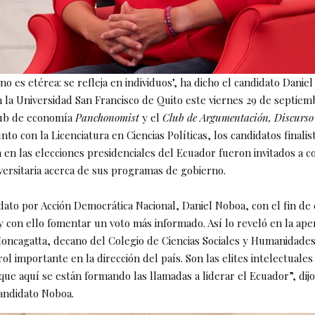
no es etérea: se refleja en individuos", ha dicho el candidato Danie
 la Universidad San Francisco de Quito este viernes 29 de septiemb
club de economía
Panchonomist
y el
Club de Argumentación, Discurso 
to con la Licenciatura en Ciencias Políticas, los candidatos finalist
 en las elecciones presidenciales del Ecuador fueron invitados a c
ersitaria acerca de sus programas de gobierno.
idato por Acción Democrática Nacional, Daniel Noboa, con el fin de 
y con ello fomentar un voto más informado. Así lo reveló en la ape
oncagatta, decano del Colegio de Ciencias Sociales y Humanidades
ol importante en la dirección del país. Son las elites intelectuales
ue aquí se están formando las llamadas a liderar el Ecuador”, dijo
candidato Noboa.