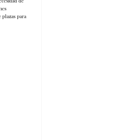
ecesidad de
ones
 plazas para