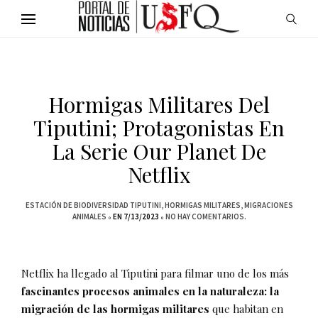
Hormigas Militares Del
Tiputini; Protagonistas En
La Serie Our Planet De
Netflix
ESTACIÓN DE BIODIVERSIDAD TIPUTINI
HORMIGAS MILITARES
MIGRACIONES
ANIMALES
EN 7/13/2023
NO HAY COMENTARIOS.
Netflix ha llegado al Tiputini para filmar uno de los más
fascinantes procesos animales en la naturaleza: la
migración de las hormigas militares
que habitan en