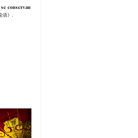
e
se conservan
论语》.