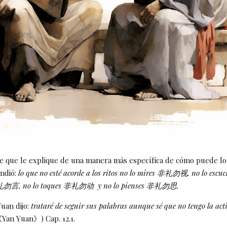
te que le explique de una manera más específica de cómo puede lo
ndió:
lo que no esté acorde a los ritos no lo mires 非礼勿视, no lo e
非礼勿言, no lo toques 非礼勿动 y no lo pienses 非礼勿思.
uan dijo:
trataré de seguir sus palabras aunque sé que no tengo la act
《Yan Yuan》) Cap. 12.1.