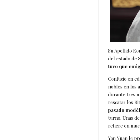
Su Apellido K
del estado de 
tuvo que emig
Confucio en ed
nobles en los a
durante tres m
rescatar los R
pasado modéli
turno. Unas de
refiere en muc
Yan Yuan le pr