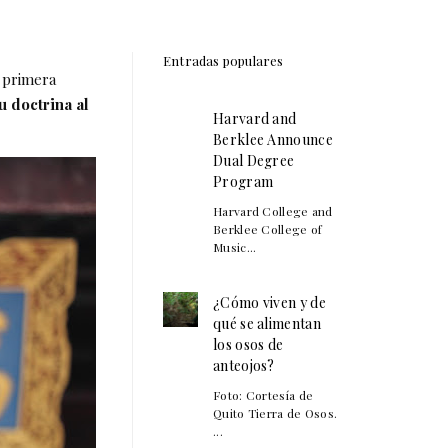
Entradas populares
a primera
u doctrina al
Harvard and
Berklee Announce
Dual Degree
Program
Harvard College and
Berklee College of
Music...
¿Cómo viven y de
qué se alimentan
los osos de
anteojos?
Foto: Cortesía de
Quito Tierra de Osos.
...