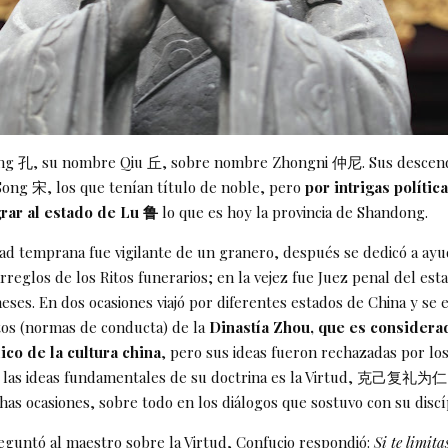
ong 孔, su nombre Qiu 丘, sobre nombre Zhongni 仲尼. Sus descend
Song 宋, los que tenían título de noble, pero
por intrigas política
rar al estado de Lu 鲁
lo que es hoy la provincia de Shandong.
ad temprana fue vigilante de un granero, después se dedicó a ayu
rreglos de los Ritos funerarios; en la vejez fue Juez penal del est
eses. En dos ocasiones viajó por diferentes estados de China y se 
itos (normas de conducta) de la
Dinastía Zhou, que es considera
co de la cultura china
, pero sus ideas fueron rechazadas por lo
 las ideas fundamentales de su doctrina es la Virtud, 克己复礼为仁 
has ocasiones, sobre todo en los diálogos que sostuvo con su disc
eguntó al maestro sobre la Virtud, Confucio respondió:
Si te limit