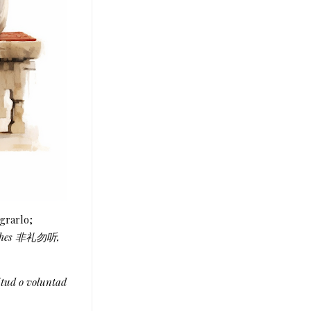
grarlo;
scuches 非礼勿听,
itud o voluntad