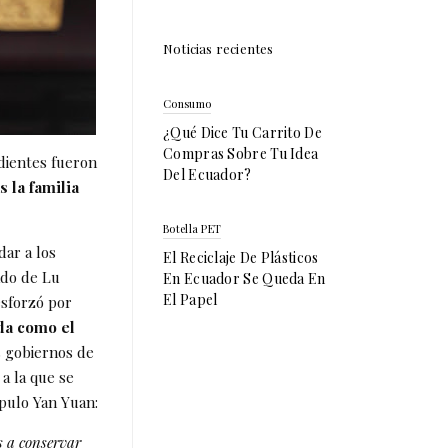
Noticias recientes
Consumo
¿Qué Dice Tu Carrito De
Compras Sobre Tu Idea
ientes fueron
Del Ecuador?
s la familia
Botella PET
dar a los
El Reciclaje De Plásticos
ado de Lu
En Ecuador Se Queda En
El Papel
esforzó por
da como el
s gobiernos de
a la que se
ípulo Yan Yuan:
as a conservar