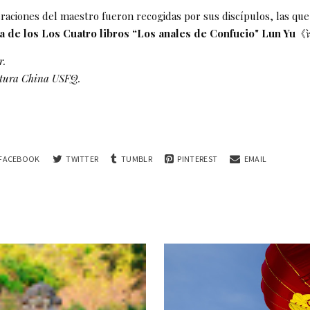
eraciones del maestro fueron recogidas por sus discípulos, las qu
ra de los Los Cuatro libros “Los anales de Confucio" Lun Yu
《
r.
ultura China USFQ.
FACEBOOK
TWITTER
TUMBLR
PINTEREST
EMAIL