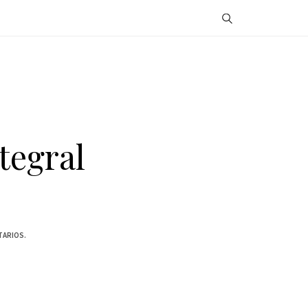
tegral
TARIOS.