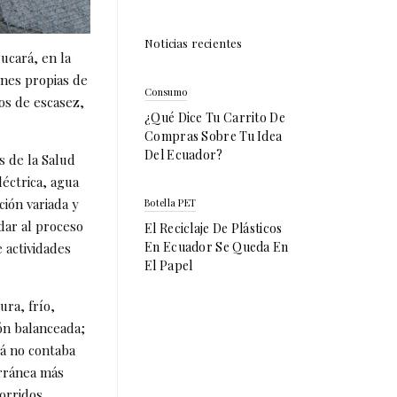
Noticias recientes
ucará, en la
iones propias de
Consumo
os de escasez,
¿Qué Dice Tu Carrito De
Compras Sobre Tu Idea
Del Ecuador?
s de la Salud
léctrica, agua
ión variada y
Botella PET
dar al proceso
El Reciclaje De Plásticos
En Ecuador Se Queda En
 actividades
El Papel
ura, frío,
ión balanceada;
rá no contaba
erránea más
corridos