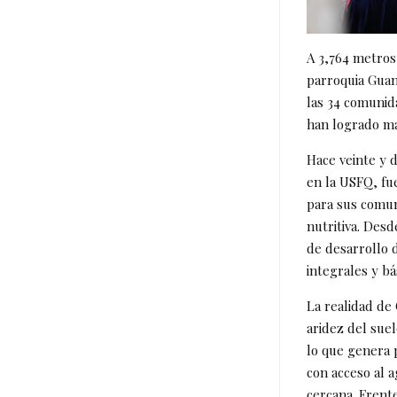
A 3,764 metros
parroquia Guang
las 34 comunid
han logrado ma
Hace veinte y 
en la USFQ, fue
para sus comun
nutritiva. Des
de desarrollo 
integrales y bá
La realidad de 
aridez del suel
lo que genera 
con acceso al 
cercana. Frente