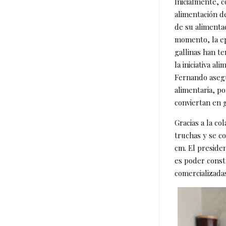
Inicialmente, 
alimentación d
de su alimentac
momento, la ep
gallinas han te
la iniciativa a
Fernando asegu
alimentaria, p
conviertan en g
Gracias a la c
truchas y se co
cm. El preside
es poder const
comercializada