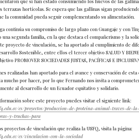
omentaron que sí han estado consumiendo los huevos de las gallinas
s terrazas hortícolas. Se espera que las gallinas sigan produciend
que la comunidad pueda seguir complementando su alimentación.
a continúa su compromiso de largo plazo con Guangaje y con Tin
 una segunda familia, en la que destaca el compañerismo y la soli
ste proyecto de vinculación, se ha aportado al cumplimiento de dif
esarrollo Sostenible, entre ellos el tercer objetivo SALUD Y BIEN
objetivo PROMOVER SOCIEDADES JUSTAS, PACÍFICAS E INCLUSIV
ones realizadas han aportado para el avance y conservación de esta
 mucho por hacer, por lo que Fernando nos invita a compromete
amente al desarrollo de un Ecuador equitativo y solidario.
formación sobre este proyecto puedes visitar el siguiente link:
fq.edu.ec/es/proyectos/produccion-de-proteina-animal-traves-de-la
oras-y-truchas-para
s proyectos de vinculación que realiza la USFQ, visita la página:
fq.edu.ec/es/vinculacion-con-la-sociedad