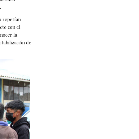
a.
o repetían
acto con el
onocer la
tabilización de