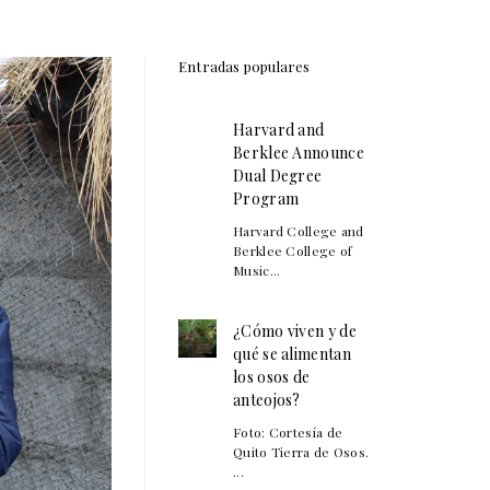
Entradas populares
Harvard and
Berklee Announce
Dual Degree
Program
Harvard College and
Berklee College of
Music...
¿Cómo viven y de
qué se alimentan
los osos de
anteojos?
Foto: Cortesía de
Quito Tierra de Osos.
...