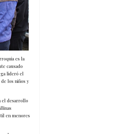
rroquia es la
ente causado
ega lideró el
 de los niños y
 el desarrollo
llinas
ntil en menores
.