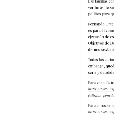
Las familias c
verduras de su
pollitos para 
Fernando Orteg
es para él como
ejecución de e
Objetivos de D
décimo sexto 
Todas las acci
embargo, queda
seria y decidid
Para ver más in
https://www.us
gallinas-poned
Para conocer lo
https://www.us