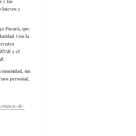
 y las
o huevos y
go Pucará, que
daridad. Con la
erentes
ESTAR y el
AS.
 comunidad, sin
rnos personal,
-crianza-de-