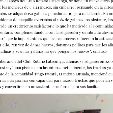
con el apoyo del Club Rotario Latacunga, se donó un huevo diario p
e los menores de 6 a 24 meses, sin embargo, pensando en la autos
ión, se adquirió 150 gallinas ponedoras, 10 para cada familia. En 
idemia de moquillo exterminó al 10% de gallinas, no obstante, la
nido un crecimiento satisfactorio lo que ha motivado a la comunidad
limentaria, complementándola con la adquisición y siembra de alevin
ró que lo importante es que los comuneros refuercen la autosust
or ello, “en vez de donar huevos, donamos pollitos para que los al
allinas y sean las gallinas las que pongan los huevos”, enfatizó.
olaboración del Club Rotario Latacunga, además se adquirieron 2,00
nstruyó una piscina para las mismas. Actualmente, las truchas ya 
nte de la comunidad Tingo Pucará, Francisco Lutuala, mencionó qu
ruir más piscinas con capacidad para 10.000 truchas que podrían s
s y convertirse en un sustento económico para sus familias.