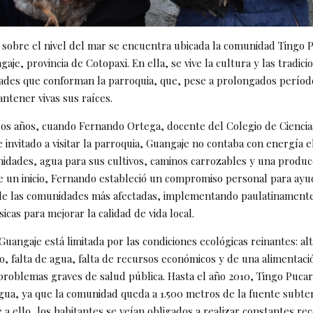
 sobre el nivel del mar se encuentra ubicada la comunidad Tingo P
aje, provincia de Cotopaxi. En ella, se vive la cultura y las tradic
ades que conforman la parroquia, que, pese a prolongados períod
ntener vivas sus raíces.
dos años, cuando Fernando Ortega, docente del Colegio de Ciencia
 invitado a visitar la parroquia, Guangaje no contaba con energía e
idades, agua para sus cultivos, caminos carrozables y una producc
de un inicio, Fernando estableció un compromiso personal para ayu
de las comunidades más afectadas, implementando paulatinamente
sicas para mejorar la calidad de vida local.
Guangaje está limitada por las condiciones ecológicas reinantes: alt
o, falta de agua, falta de recursos económicos y de una alimentac
problemas graves de salud pública. Hasta el año 2010, Tingo Puca
agua, ya que la comunidad queda a 1.500 metros de la fuente subt
 a ello, los habitantes se veían obligados a realizar constantes re