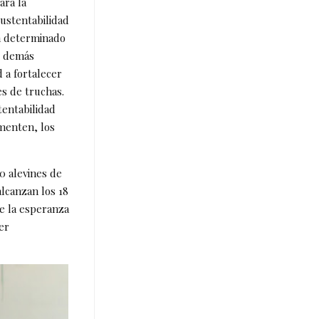
ara la
ustentabilidad
un determinado
s demás
 a fortalecer
es de truchas.
entabilidad
imenten, los
0 alevines de
alcanzan los 18
e la esperanza
er