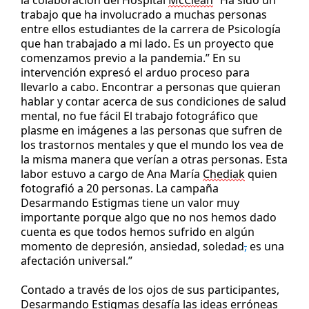
la 
colaboración 
del 
Hospital
McC
lean
 “Ha sido un 
trabajo
 que ha involucrado a muchas 
personas
entre ellos estudiantes de la carrera de Psicología 
que han trabajado a mi lado
.
Es
 un proyecto que 
comenzamos previo a la pandemia
.
” En su 
intervención 
expres
ó
 el arduo proceso para 
llevar
lo a cabo.
Encontrar a
 personas que 
quieran
hablar y contar acerca de sus condiciones de salud 
mental
, no fue 
fácil
El trabajo fotográfico que 
plasme
 en imágenes 
a las personas que sufren de 
los trastornos mentales y que el mundo los vea de 
la misma manera que verían a otras personas. 
Esta 
labor estuvo a cargo de
 Ana María 
Chediak
quien 
fotografió a 
20 personas.
La 
campaña 
D
esarmando 
E
stigmas tiene un valor muy 
importante porque algo que no nos hemos dado 
cuenta es que 
todos hemos sufrido 
en al
gún 
momento 
de depresión, ansiedad, soledad
,
es una 
afectación 
universal
.
”
Contado a través de los ojos de sus participantes, 
Desarmando Estigmas desafía las ideas erróneas 