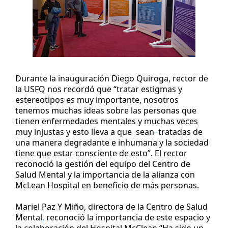
Durante la inauguración Diego Quiroga, rector de 
la 
USFQ
 nos recordó que “tratar estigmas
 y
estereotipos es muy importante, nosotros 
tenemos muchas ideas sobre las personas que 
tienen enfermedades mentales y muchas veces 
muy injustas y esto lleva a que 
 sean 
tratadas de 
una manera degradante
 e inhumana
 y la sociedad 
tiene que estar consciente de esto”. 
El rector 
reconoció la gestión 
del equipo
 del Centro de 
Salud Mental y 
la importancia de 
la alianza
 con 
McLean Hospital 
en beneficio d
e más persona
s. 
Mariel Paz Y Miño, directora de la C
entro
 de Salud 
Mental
,
 reconoció la importancia de este 
espacio
 y 