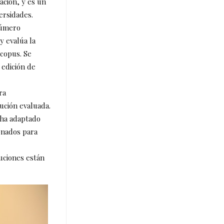
ación, y es un
versidades.
número
y evalúa la
Scopus. Se
 edición de
ra
tución evaluada.
 ha adaptado
ionados para
tuciones están