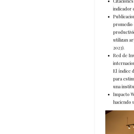
Citaciones
indicador 
Publicacio
promedio d
productivi
utilizan a
2023).
Red de Inv
internacio
El índice 
para estim
una instit
Impacto We
haciendo u