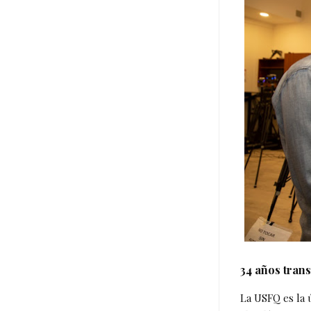
34 años tran
La USFQ es la 