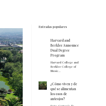
Entradas populares
Harvard and
Berklee Announce
Dual Degree
Program
Harvard College and
Berklee College of
Music...
¿Cómo viven y de
qué se alimentan
los osos de
anteojos?
Foto: Cortesía de