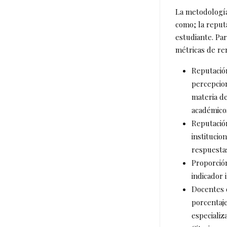
La metodología
como; la reput
estudiante. Par
métricas de re
Reputación
percepcion
materia de
académico
Reputació
institucio
respuesta
Proporció
indicador 
Docentes c
porcentaje
especializ