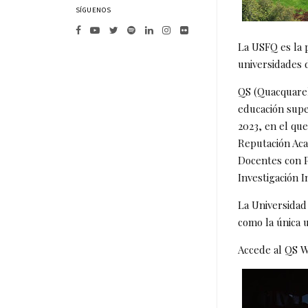
SÍGUENOS
La USFQ es la 
universidades d
QS (Quacquarell
educación supe
2023, en el que
Reputación Aca
Docentes con P
Investigación 
La Universidad 
como la única 
Accede al QS W