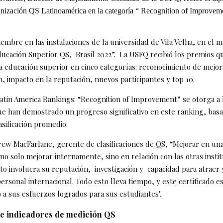
nización QS Latinoamérica en la categoría “ Recognition of Improvem
embre en las instalaciones de la universidad de Vila Velha, en el m
cación Superior QS, Brasil 2022”. La USFQ recibió los premios q
la educación superior en cinco categorías: reconocimiento de mejor
n, impacto en la reputación, nuevos participantes y top 10.
atin America Rankings: “Recognition of Improvement” se otorga a 
que han demostrado un progreso significativo en este ranking, basa
asificación promedio.
rew MacFarlane, gerente de clasificaciones de QS, “Mejorar en una 
 no solo mejorar internamente, sino en relación con las otras instit
Esto involucra su reputación, investigación y capacidad para atraer
ersonal internacional. Todo esto lleva tiempo, y este certificado e
 a sus esfuerzos logrados para sus estudiantes".
e indicadores de medición QS