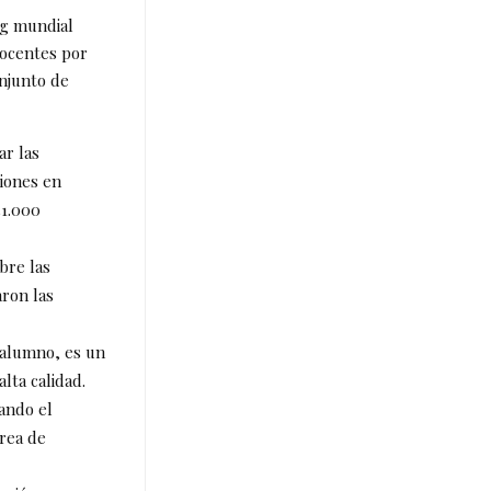
ng mundial
docentes por
onjunto de
ar las
iones en
51.000
bre las
aron las
 alumno, es un
lta calidad.
ando el
área de