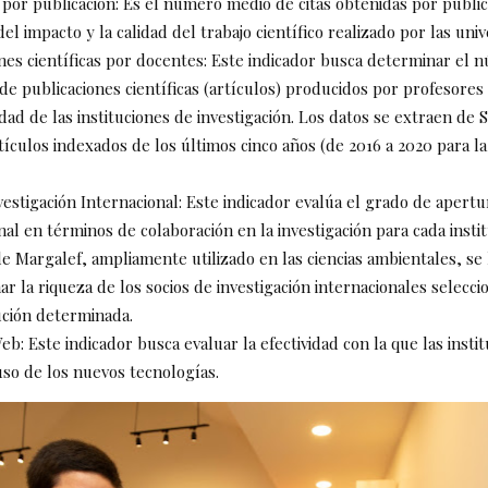
 por publicación: Es el número medio de citas obtenidas por public
del impacto y la calidad del trabajo científico realizado por las uni
nes científicas por docentes: Este indicador busca determinar el 
e publicaciones científicas (artículos) producidos por profesores 
dad de las instituciones de investigación. Los datos se extraen de 
rtículos indexados de los últimos cinco años (de 2016 a 2020 para la
estigación Internacional: Este indicador evalúa el grado de apertu
nal en términos de colaboración en la investigación para cada insti
de Margalef, ampliamente utilizado en las ciencias ambientales, se
ar la riqueza de los socios de investigación internacionales selecc
ución determinada.
b: Este indicador busca evaluar la efectividad con la que las insti
so de los nuevos tecnologías.