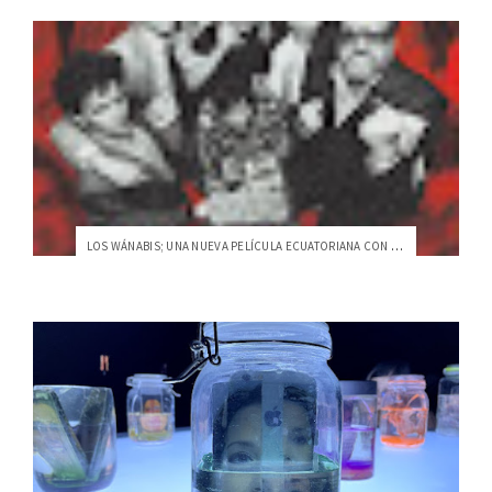
LOS WÁNABIS; UNA NUEVA PELÍCULA ECUATORIANA CON SELLO USFQ