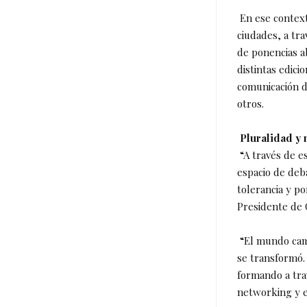
En ese context
ciudades, a tra
de ponencias ab
distintas edic
comunicación d
otros.
Pluralidad y
“A través de e
espacio de deb
tolerancia y po
Presidente de
“El mundo camb
se transformó.
formando a trav
networking y e