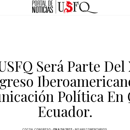
USFQ Será Parte Del
greso Iberoamerican
icación Política En 
Ecuador.
COCOA
CONGRESO
EN 6/16/2022
NO HAY COMENTARIOS.