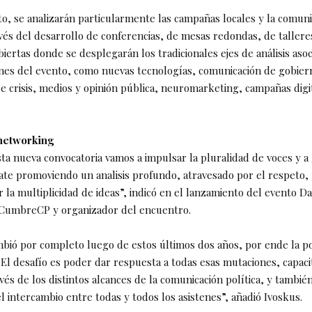
o, se analizarán particularmente las campañas locales y la comuni
vés del desarrollo de conferencias, de mesas redondas, de talleres
iertas donde se desplegarán los tradicionales ejes de análisis asoc
iones del evento, como nuevas tecnologías, comunicación de gobier
e crisis, medios y opinión pública, neuromarketing, campañas digi
 networking
sta nueva convocatoria vamos a impulsar la pluralidad de voces y 
ate promoviendo un analisis profundo, atravesado por el respeto, 
r la multiplicidad de ideas”, indicó en el lanzamiento del evento Da
 CumbreCP y organizador del encuentro.
ió por completo luego de estos últimos dos años, por ende la po
 El desafío es poder dar respuesta a todas esas mutaciones, capac
és de los distintos alcances de la comunicación política, y también
l intercambio entre todas y todos los asistenes”, añadió Ivoskus.