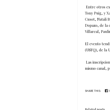
Entre otros ex
Tony Puig, y X
Cusot, Natali 
Dopazo, de la 
Villareal, Paul
El evento tend
(USFQ), de la 
Las inscripcio
mismo canal, p
SHARE THIS:
Related posts