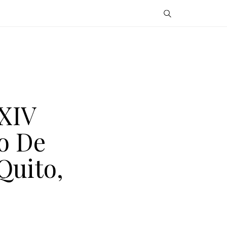
 XIV
o De
Quito,