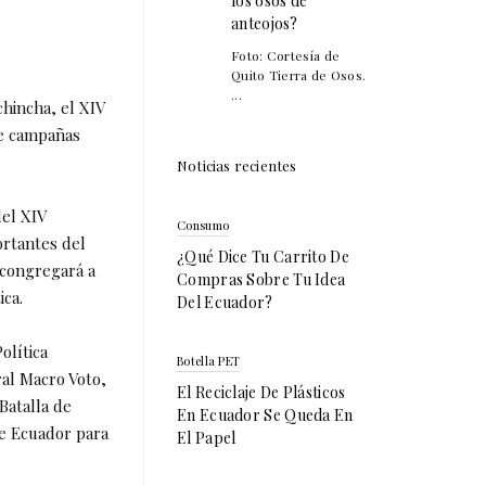
los osos de
anteojos?
Foto: Cortesía de
Quito Tierra de Osos.
...
chincha, el XIV
de campañas
Noticias recientes
del XIV
Consumo
ortantes del
¿Qué Dice Tu Carrito De
 congregará a
Compras Sobre Tu Idea
ica.
Del Ecuador?
olítica
Botella PET
ral Macro Voto,
El Reciclaje De Plásticos
Batalla de
En Ecuador Se Queda En
de Ecuador para
El Papel