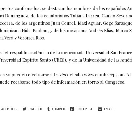
pertos confirmados, se destacan los nombres de los españoles An
avi Dominguez, de los ecuatorianos Tatiana Larrea, Camilo Severin
Becerra, de los argentinos Juan Courel, Maxi Aguiar, Gogo Sarasqu
dominicana Nidia Paulino, y de los mexicanos Andrés Elias, Marco S
ina Vera y Veronica Rios.
rá el respaldo académico de la mencionada Universidad San Franci
Universidad Espíritu Santo (UEES), y de la Universidad de las Amé
nes ya pueden efectuarse a través del sitio www.cumbrecp.com. A 
uede recabarse todo tipo de información en torno al Congreso.
FACEBOOK
TWITTER
TUMBLR
PINTEREST
EMAIL