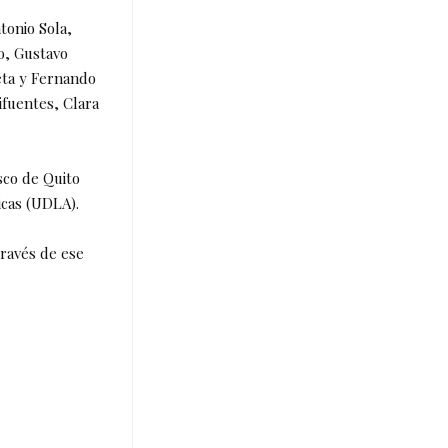
tonio Sola,
o, Gustavo
eta y Fernando
ifuentes, Clara
sco de Quito
ricas (UDLA).
través de ese