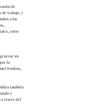
cación de
 de trabajo, y
iados a las
no,
tales, entre
a generar un
por la
niel Ivoskus,
lítica también
itando y
 a través del