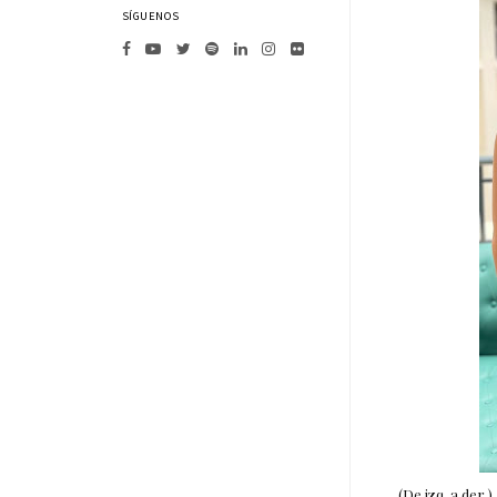
SÍGUENOS
(De izq. a der