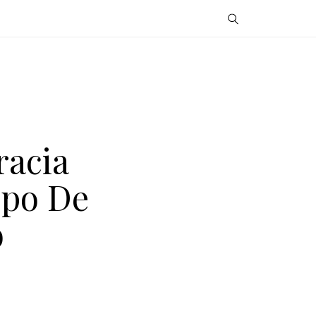
racia
mpo De
o