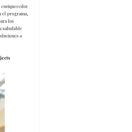
y enriquecedor
n el programa,
ara los
ra saludable
soluciones a
jects