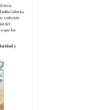
Álvarez,
Emilia Galarza,
e evidencia
ial del
ra que los
idaridad y