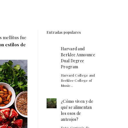
Entradas populares
s mellitus fue
on estilos de
Harvard and
Berklee Announce
Dual Degree
Program
Harvard College and
Berklee College of
Music...
¿Cómo viven y de
qué se alimentan
los osos de
anteojos?
Foto: Cortesía de