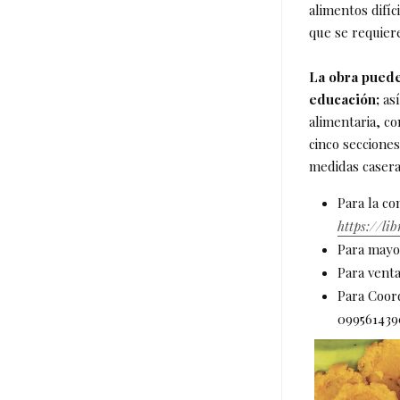
alimentos difíc
que se requier
La obra puede
educación;
as
alimentaria, co
cinco seccione
medidas casera
Para la co
https://li
Para mayo
Para venta
Para Coord
099561439