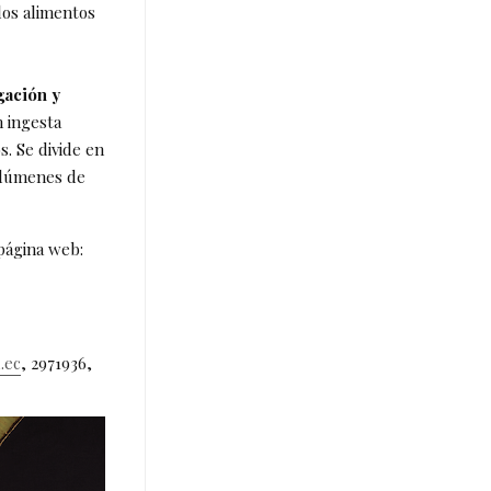
 los alimentos
gación y
n ingesta
. Se divide en
volúmenes de
 página web:
.ec
, 2971936,