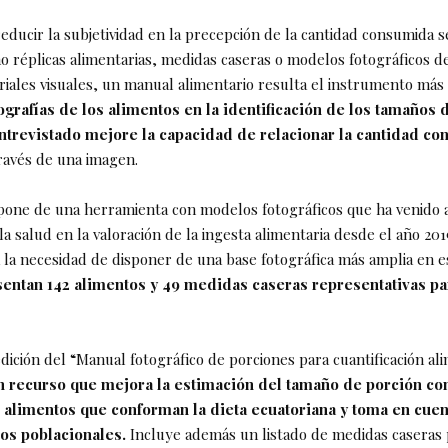
reducir la subjetividad en la precepción de la cantidad consumida se
o réplicas alimentarias, medidas caseras o modelos fotográficos d
riales visuales, un manual alimentario resulta el instrumento más 
tografías de los alimentos en la identificación de los tamaños 
entrevistado mejore la capacidad de relacionar la cantidad c
ravés de una imagen.
pone de una herramienta con modelos fotográficos que ha venido 
la salud en la valoración de la ingesta alimentaria desde el año 201
la necesidad de disponer de una base fotográfica más amplia en 
sentan 142 alimentos y 49 medidas caseras representativas pa
ición del “Manual fotográfico de porciones para cuantificación ali
n recurso que mejora la estimación del tamaño de porción c
s alimentos que conforman la dieta ecuatoriana y toma en cue
pos poblacionales.
Incluye además un listado de medidas caseras 