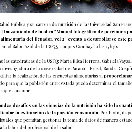
alud Pública y su carrera de nutrición de la Universidad San Franc
 al
lanzamiento de la obra ”Manual fotográfico de porciones p
 alimentaria del Ecuador, vol 2” evento a desarrollarse este 
2
en el Salón Azul de la USFQ, campus Cumbayá a las 17h30.
s las catedráticas de la USFQ: María Elisa Herrera, Gabriela Vayas
 investigadora de la universidad de Paraná – Brasil, Sandra Crispím
acilitar la realización de las encuestas alimentarias al
proporcionar
ado
para que la población entrevistada pueda determinar el tamaño
os que consume.
ndes desafíos en las ciencias de la nutrición ha sido la cuanti
rticular la estimación de la porción consumida.
Por tanto, disp
isuales que permitan gestionar la toma de datos de manera estand
ta la labor del profesional de la salud.