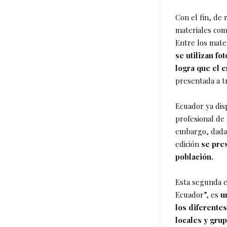
Con el fin, de 
materiales com
Entre los mate
se utilizan fo
logra que el 
presentada a t
Ecuador ya dis
profesional de 
embargo, dada 
edición
se pre
población.
Esta segunda ed
Ecuador”, es
u
los diferente
locales y gru