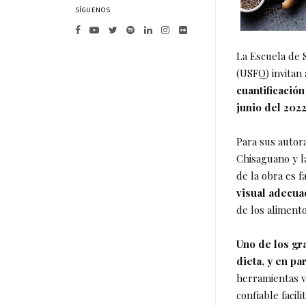
SÍGUENOS
La Escuela de S
(USFQ) invitan
cuantificación
junio del 202
Para sus autora
Chisaguano y la
de la obra es f
visual adecu
de los aliment
Uno de los gra
dieta, y en pa
herramientas v
confiable facili