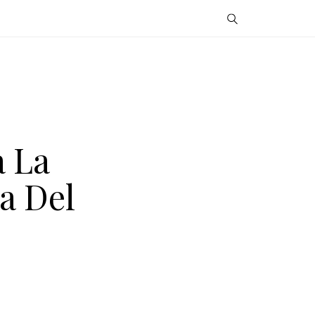
a La
a Del