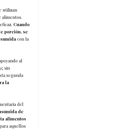
 utilizan
e alimentos.
eficaz.
Cuando
de porción, se
onsumida
con la
apoyando al
9; sin
esta segunda
ra la
mentaria del
onsumida de
nta alimentos
para aquellos