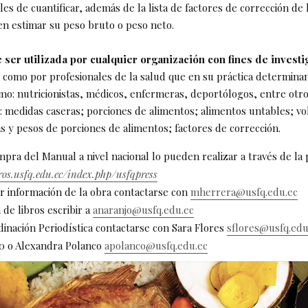
iles de cuantificar, además de la lista de factores de corrección de
en estimar su peso bruto o peso neto.
 ser utilizada por cualquier organización con fines de investi
í como por profesionales de la salud que en su práctica determina
mo: nutricionistas, médicos, enfermeras, deportólogos, entre otros
s: medidas caseras; porciones de alimentos; alimentos untables; 
s y pesos de porciones de alimentos; factores de corrección.
mpra del Manual a nivel nacional lo pueden realizar a través de la
bros.usfq.edu.ec/index.php/usfqpress
r información de la obra contactarse con
mherrera@usfq.edu.ec
 de libros escribir a
anaranjo@usfq.edu.ec
inación Periodística contactarse con Sara Flores
sflores@usfq.edu
0 o Alexandra Polanco
apolanco@usfq.edu.ec