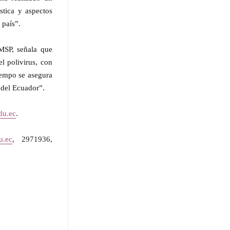
stica y aspectos
 país”.
 MSP, señala que
l polivirus, con
iempo se asegura
 del Ecuador”.
du.ec
.
u.ec
, 2971936,