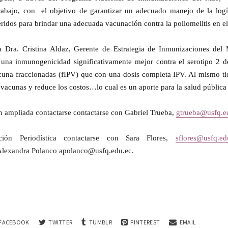
trabajo, con el objetivo de garantizar un adecuado manejo de la logí
ridos para brindar una adecuada vacunación contra la poliomelitis en el
a Dra. Cristina Aldaz, Gerente de Estrategia de Inmunizaciones del
una inmunogenicidad significativamente mejor contra el serotipo 2 de
cuna fraccionadas (fIPV) que con una dosis completa IPV. Al mismo t
 vacunas y reduce los costos…lo cual es un aporte para la salud pública
n ampliada contactarse contactarse con Gabriel Trueba,
gtrueba@usfq.e
ción Periodística contactarse con Sara Flores,
sflores@usfq.ed
lexandra Polanco apolanco@usfq.edu.ec.
FACEBOOK
TWITTER
TUMBLR
PINTEREST
EMAIL