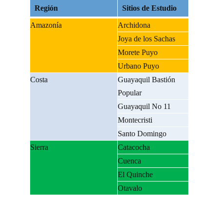
Región
Sitios de Estudio
Amazonía
Archidona
Joya de los Sachas
Morete Puyo
Urbano Puyo
Costa
Guayaquil Bastión
Popular
Guayaquil No 11
Montecristi
Santo Domingo
Sierra
Catacocha
Cuenca
El Quinche
Otavalo