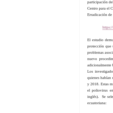
participación d
Centro para el 
Erradicación de 
https:
El estudio demu
protección que 
problemas asoci
nuevo procedim
adicionalmente 
Los investigad
quienes habían 
y 2018.
Estas m
el poliovirus 
inglés).
Se sel
ecuatoriana: