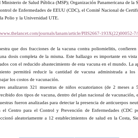
el Ministerio de Salud Pública (MSP); Organización Panamericana de la S
Control de Enfermedades de EEUU (CDC), el Comité Nacional de Certifi
la Polio y la Universidad UTE.
//www.thelancet.com/journals/lanam/article/PIIS2667-193X(22)00052-7/f
estra que dos fracciones de la vacuna contra poliomielitis, confieren 
una dosis completa de la misma. Este hallazgo es importante en vista 
ados con el reducido abastecimiento de esta vacuna en el mundo. La ap
iento permitirá reducir la cantidad de vacuna administrada a los 
bajar los costos de vacunación.
ores analizaron 321 muestras de niños ecuatorianos (de 2 meses a 
recibido dos tipos de vacuna, dentro del plan nacional de vacunación, 
uestras fueron analizadas para detectar la presencia de anticuerpos neut
en el Centro para el Control y Prevención de Enfermedades (CDC po
eccionó aleatoriamente a 12 establecimientos de salud en la Costa, S