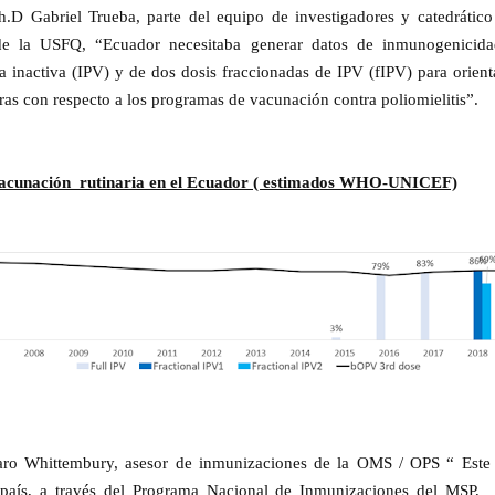
Ph.D Gabriel Trueba, parte del equipo de investigadores y catedrático 
de la USFQ, “Ecuador necesitaba generar datos de inmunogenicid
ca inactiva (IPV) y de dos dosis fraccionadas de IPV (fIPV) para orient
uras con respecto a los programas de vacunación contra poliomielitis”.
acunación rutinaria en el Ecuador ( estimados WHO-UNICEF)
varo Whittembury, asesor de inmunizaciones de la OMS / OPS “ Este 
país, a través del Programa Nacional de Inmunizaciones del MSP, 