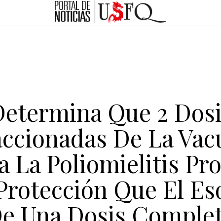
Determina Que 2 Dosi
accionadas De La Vac
a La Poliomielitis Pr
 Protección Que El E
e Una Dosis Comple