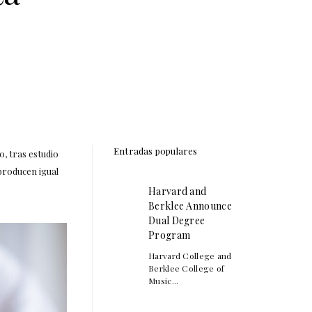
Entradas populares
, tras estudio
 producen igual
Harvard and
Berklee Announce
Dual Degree
Program
Harvard College and
Berklee College of
Music...