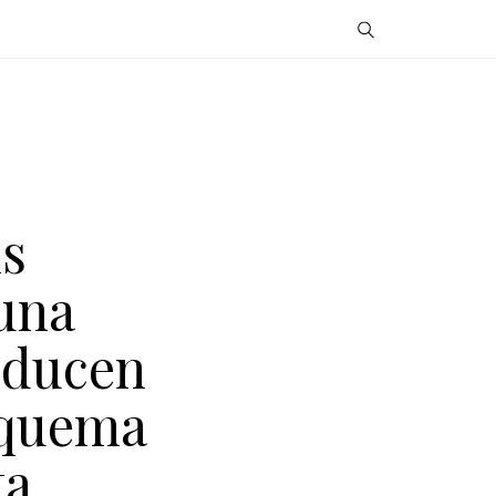
s
una
oducen
squema
ta