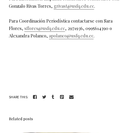
Gonzalo Rivas Torres,
grivast@usfq.edu.ec
.
Para Coordinación Periodística contactarse con Sara
Flores,
sflores@usfq.edu.ec
, 2971936, 0995614390 o
Alexandra Polanco,
apolanco@usfq.edu.ec
.
SHARE THIS:
Related posts