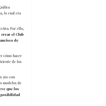
r
gnífica
, lo cual era
tiva. Por ello,
 crear el Club
rancisco de
ber cómo hacer
ciente de los
ón 360 con
res modelos de
ve que los
 posibilidad