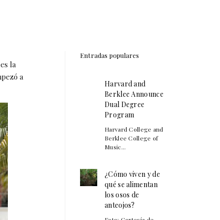
Entradas populares
es la
mpezó a
Harvard and
Berklee Announce
Dual Degree
Program
Harvard College and
Berklee College of
Music...
¿Cómo viven y de
qué se alimentan
los osos de
anteojos?
Foto: Cortesía de