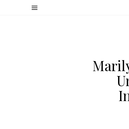
Maril
U
I