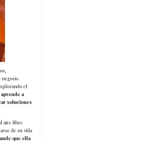
os,
 negocio.
explorando el
 aprende a
zar soluciones
 aire libre
tarse de su vida
rande que ella