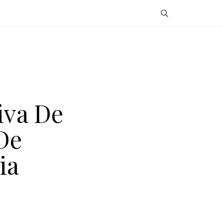
iva De
De
ia