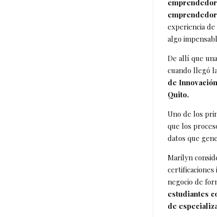
emprendedor 
emprendedore
experiencia de
algo impensabl
De allí que un
cuando llegó l
de Innovación
Quito.
Uno de los pri
que los proces
datos que gene
Marilyn consid
certificacione
negocio de for
estudiantes c
de especializa