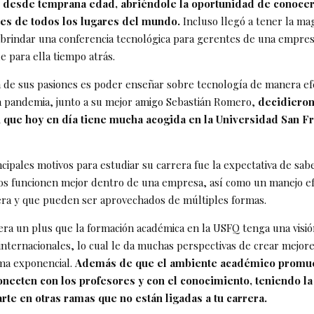
desde temprana edad, abriéndole la oportunidad de conoce
s de todos los lugares del mundo.
Incluso llegó a tener la ma
 brindar una conferencia tecnológica para gerentes de una empresa
e para ella tiempo atrás.
a de sus pasiones es poder enseñar sobre tecnología de manera efec
a pandemia, junto a su mejor amigo Sebastián Romero,
decidieron
 que hoy en día tiene mucha acogida en la Universidad San F
ncipales motivos para estudiar su carrera fue la expectativa de sa
os funcionen mejor dentro de una empresa, así como un manejo efi
ra y que pueden ser aprovechados de múltiples formas.
era un plus que la formación académica en la USFQ tenga una visi
s internacionales, lo cual le da muchas perspectivas de crear mejo
ma exponencial.
Además de que el ambiente académico promue
onecten con los profesores y con el conocimiento, teniendo la
rte en otras ramas que no están ligadas a tu carrera.