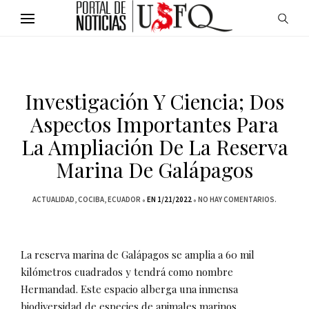
Investigación Y Ciencia; Dos
Aspectos Importantes Para
La Ampliación De La Reserva
Marina De Galápagos
ACTUALIDAD
COCIBA
ECUADOR
EN 1/21/2022
NO HAY COMENTARIOS.
La reserva marina de Galápagos se amplia a 60 mil
kilómetros cuadrados y tendrá como nombre
Hermandad. Este espacio alberga una inmensa
biodiversidad de especies de animales marinos.