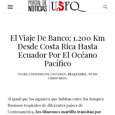
El Viaje De Banco; 1.200 Km
Desde Costa Rica Hasta
Ecuador Por El Océano
Pacífico
COCIBA
CONSERVACION
COSTA RICA
EN 12/17/2021
NO HAY
COMENTARIOS.
Al igual que los jaguares que habitan entre los bosques
lluviosos tropicales de diferentes países de
Centroamérica,
los tiburones martillo transitan por