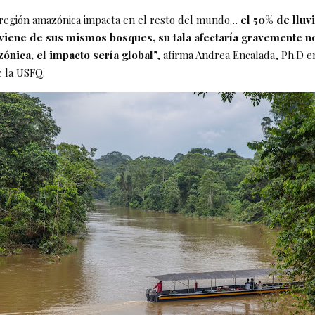
a región amazónica impacta en el resto del mundo…
el 50% de lluvi
iene de sus mismos bosques, su tala afectaría gravemente n
ónica, el impacto sería global
”, afirma Andrea Encalada, Ph.D en
e la USFQ.