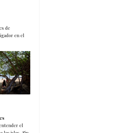
es de
tigador en el
es
entender el
 las islas. Sin