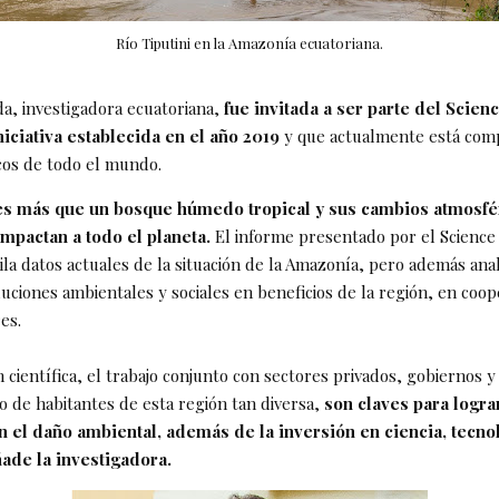
Río Tiputini en la Amazonía ecuatoriana.
a, investigadora ecuatoriana,
fue invitada a ser parte del Scien
iciativa establecida en el año 2019
y que actualmente está com
icos de todo el mundo.
s más que un bosque húmedo tropical y sus cambios atmosfé
mpactan a todo el planeta.
El informe presentado por el Science 
la datos actuales de la situación de la Amazonía, pero además anal
uciones ambientales y sociales en beneficios de la región, en coop
res.
n científica, el trabajo conjunto con sectores privados, gobiernos y
o de habitantes de esta región tan diversa,
son claves para logra
 el daño ambiental, además de la inversión en ciencia, tecno
ñade la investigadora.