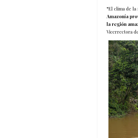
“El clima de l
Amazonía prov
la región amaz
Vicerrectora d