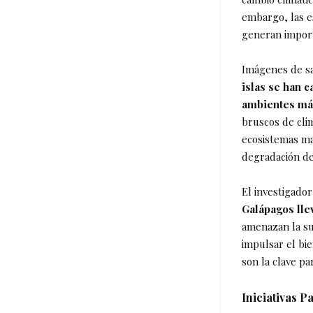
embargo, las es
generan import
Imágenes de sa
islas se han 
ambientes má
bruscos de cli
ecosistemas ma
degradación de 
El investigado
Galápagos lle
amenazan la sus
impulsar el bi
son la clave pa
Iniciativas 