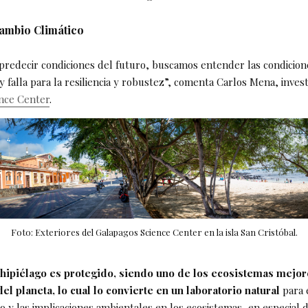
ambio Climático
redecir condiciones del futuro, buscamos entender las condicion
y falla para la resiliencia y robustez”, comenta Carlos Mena, inves
nce Center
.
Foto: Exteriores del Galapagos Science Center en la isla San Cristóbal.
chipiélago es protegido, siendo uno de los ecosistemas mejor
l planeta, lo cual lo convierte en un laboratorio natural
para 
o y las implicaciones ambientales en los ecosistemas, en especial de