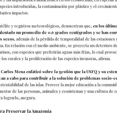
pecies introducidas, la contaminación por plástico y el crecimient
antes impactos.
télite y registros meteorológicos, demuestran que,
en los últim
calentado un promedio de 0.6 grados centígrados y se han con
s secos,
además de la pérdida de temporalidad de las estaciones 
ma. En relación con el medio ambiente, se proyecta un deterioro de
rinos, con especies que preferirán aguas más frías, lo cual provo
los corales y la proliferación de las especies invasoras, afirma.
r
Carlos Mena enfatizó sobre la gestión que la USFQ y su exten
van a cabo para contribuir a la solución de problemas socio-e
tentabilidad de las islas. Proveer la mejor educación a la comunid
enestar de las personas, animales y ecosistemas y una cultura de 
ra lograrlo, asegura.
Para Preservar la Amazonía