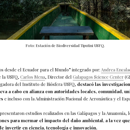
Foto: Estación de Biodiversidad Tiputini USFQ.
ios desde el Ecuador para el Mundo” integrado por:
Andrea Encala
e la USFQ,
Carlos Mena
, Director del
Galapagos Science Center
(G
tigadora del Instituto de Biósfera USFQ,
destacó las investigacio
leva a cabo en alianza con autoridades locales, comunidad, u
es
e incluso con la Administración Nacional de Aeronáutica y el Esp
 presentaron estudios realizados en las Galápagos y la Amazonía, l
ones para mermar el impacto del daño ambiental, a la vez que
e invertir en ciencia, tecnología e innovación.