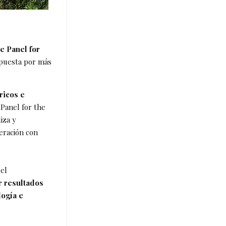
ce Panel for
puesta por más
ricos e
Panel for the
iza y
eración con
 el
r resultados
logía e