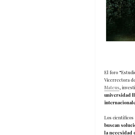
El foro “Estud
Vicerrectora d
Mateus
, inves
universidad l
internacional
Los científicos
buscan soluci
la necesidad d