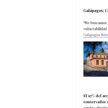
Galápagos: C
“No buscamos p
vulnerabilidad 
Galapagos Scie
El 97% del ar
conservados de
cambio climátic