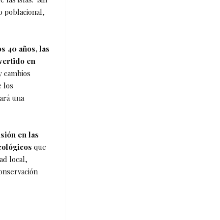
o poblacional,
os 40 años, las
vertido en
y cambios
 los
cará una
sión en las
cológicos
que
ad local,
conservación