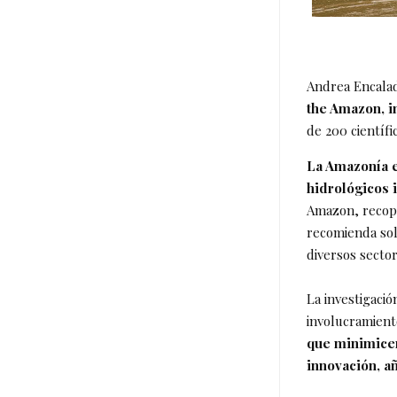
Andrea Encalad
the Amazon, in
de 200 científ
La Amazonía e
hidrológicos i
Amazon, recopi
recomienda sol
diversos secto
La investigació
involucramient
que minimicen
innovación, a