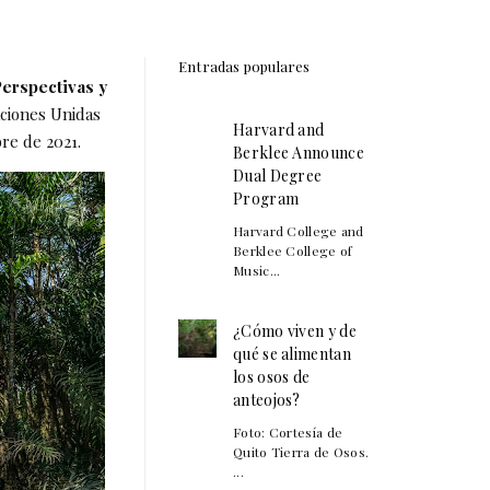
Entradas populares
Perspectivas y
aciones Unidas
Harvard and
re de 2021.
Berklee Announce
Dual Degree
Program
Harvard College and
Berklee College of
Music...
¿Cómo viven y de
qué se alimentan
los osos de
anteojos?
Foto: Cortesía de
Quito Tierra de Osos.
...