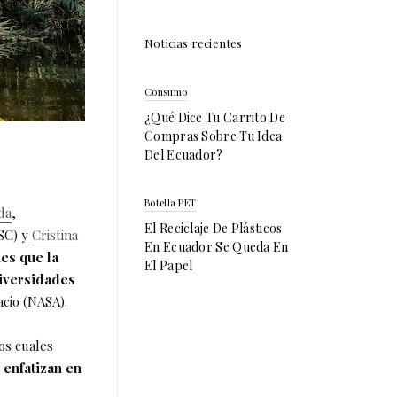
Noticias recientes
Consumo
¿Qué Dice Tu Carrito De
Compras Sobre Tu Idea
Del Ecuador?
Botella PET
da
,
El Reciclaje De Plásticos
SC) y
Cristina
En Ecuador Se Queda En
nes que la
El Papel
niversidades
acio (NASA).
os cuales
 enfatizan en