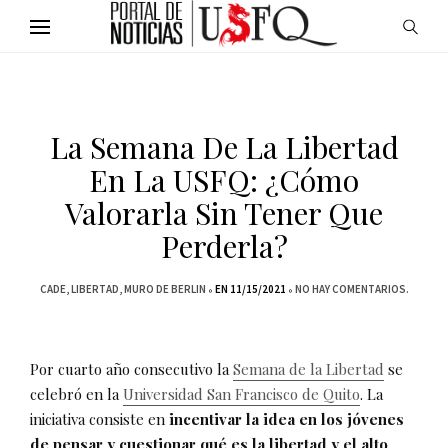
La Semana De La Libertad
En La USFQ: ¿Cómo
Valorarla Sin Tener Que
Perderla?
CADE
LIBERTAD
MURO DE BERLIN
EN 11/15/2021
NO HAY COMENTARIOS.
Por cuarto año consecutivo la
Semana de la Libertad
se
celebró en la
Universidad San Francisco de Quito
. La
iniciativa consiste en
incentivar la idea en los jóvenes
de pensar y cuestionar qué es la libertad y el alto