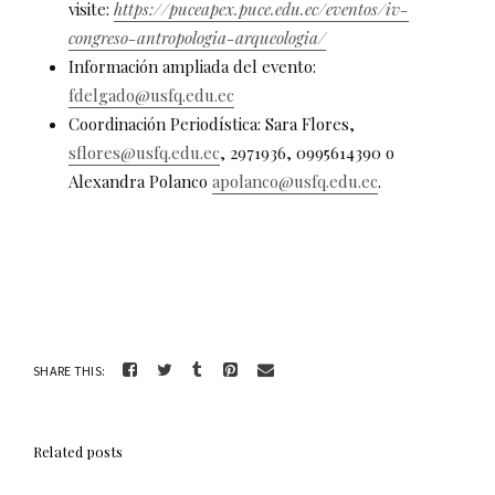
visite:
https://puceapex.puce.edu.ec/eventos/iv-
congreso-antropologia-arqueologia/
Información ampliada del evento:
fdelgado@usfq.edu.ec
Coordinación Periodística: Sara Flores,
sflores@usfq.edu.ec
, 2971936, 0995614390 o
Alexandra Polanco
apolanco@usfq.edu.ec
.
SHARE THIS:
Related posts