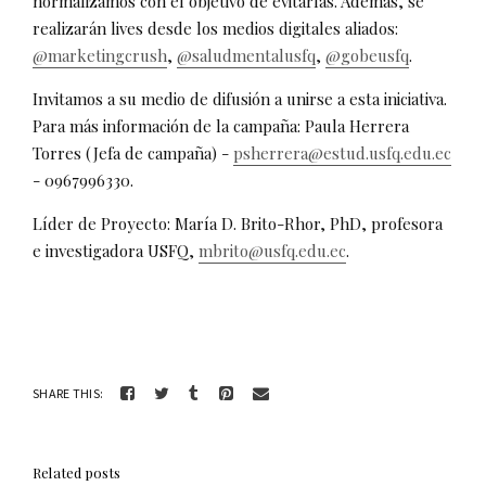
normalizamos con el objetivo de evitarlas. Además, se
realizarán lives desde los medios digitales aliados:
@marketingcrush
,
@saludmentalusfq
,
@gobeusfq
.
Invitamos a su medio de difusión a unirse a esta iniciativa.
Para más información de la campaña: Paula Herrera
Torres (Jefa de campaña) -
psherrera@estud.usfq.edu.ec
- 0967996330.
Líder de Proyecto: María D. Brito-Rhor, PhD, profesora
e investigadora USFQ,
mbrito@usfq.edu.ec
.
SHARE THIS:
Related posts