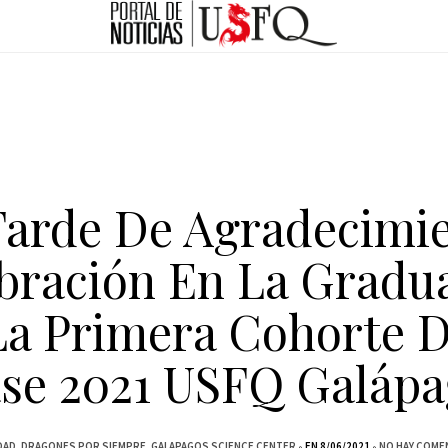
Tarde De Agradecimie
bración En La Gradu
La Primera Cohorte D
se 2021 USFQ Galáp
DAD
DRAGONES POR SIEMPRE
GALAPAGOS SCIENCE CENTER
EN 8/06/2021
NO HAY COME