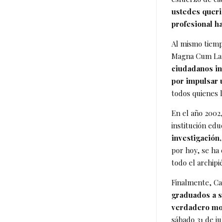
ustedes queri
profesional h
Al mismo tiemp
Magna Cum Lau
ciudadanos in
por impulsar u
todos quienes 
En el año 2002
institución edu
investigación
por hoy, se ha
todo el archipi
Finalmente, Ca
graduados a s
verdadero mo
sábado 31 de j