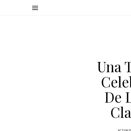
Una 
Cele
De 
Cla
ACTUALI