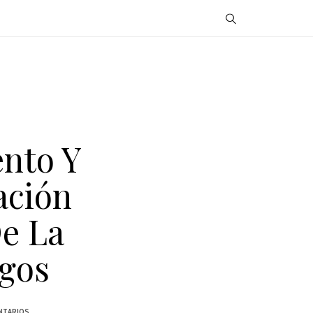
nto Y
ación
e La
agos
NTARIOS.