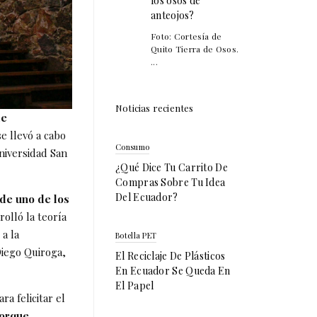
los osos de
anteojos?
Foto: Cortesía de
Quito Tierra de Osos.
...
Noticias recientes
de
e llevó a cabo
Consumo
niversidad San
¿Qué Dice Tu Carrito De
Compras Sobre Tu Idea
Del Ecuador?
nde uno de los
rolló la teoría
 a la
Botella PET
Diego Quiroga,
El Reciclaje De Plásticos
En Ecuador Se Queda En
El Papel
a felicitar el
porque