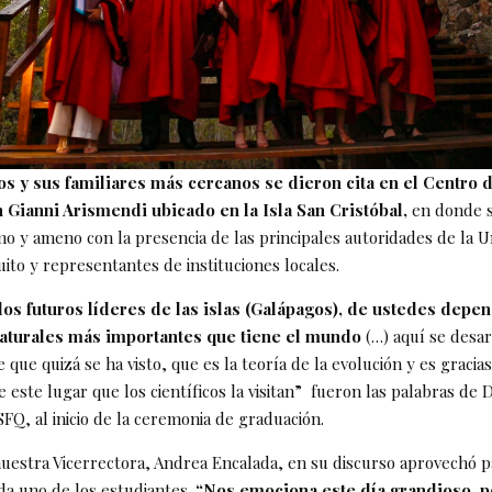
s y sus familiares más cercanos se dieron cita en el Centro 
 Gianni Arismendi ubicado en la Isla San Cristóbal,
en donde s
mo y ameno con la presencia de las principales autoridades de la U
uito y representantes de instituciones locales.
los futuros líderes de las islas (Galápagos), de ustedes depe
aturales más importantes que tiene el mundo
(…) aquí se desar
que quizá se ha visto, que es la teoría de la evolución y es gracias
 este lugar que los científicos la visitan” fueron las palabras de 
FQ, al inicio de la ceremonia de graduación.
uestra Vicerrectora, Andrea Encalada, en su discurso aprovechó par
da uno de los estudiantes.
“Nos emociona este día grandioso, 