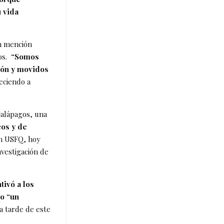
 vida
n mención
os.
“Somos
ión y movidos
deciendo a
Galápagos, una
os y de
n USFQ, hoy
nvestigación de
tivó a los
o “un
la tarde de este