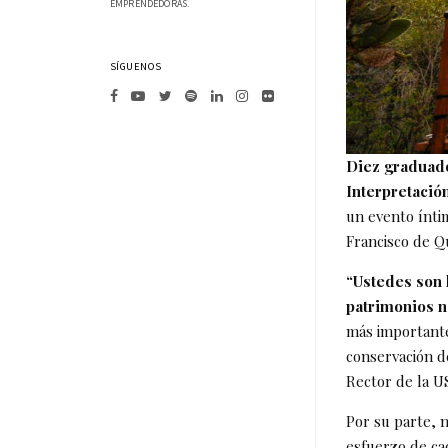
EMPRENDEDORAS.
SÍGUENOS
Diez graduado
Interpretación
un evento ínti
Francisco de Q
“Ustedes son 
patrimonios n
más importante 
conservación de
Rector de la US
Por su parte, n
esfuerzo de ca