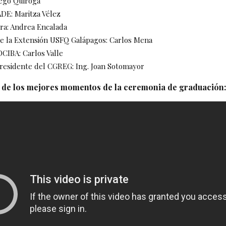
iego Quiroga
DE: Maritza Vélez
ra: Andrea Encalada
de la Extensión USFQ Galápagos: Carlos Mena
CIBA: Carlos Valle
Presidente del CGREG: Ing. Joan Sotomayor
o de los mejores momentos de la ceremonia de graduación: