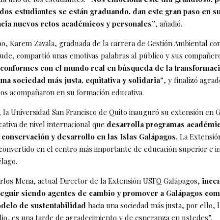
dos estudiantes se están graduando, dan este gran paso en su
acia nuevos retos académicos y personales”
, añadió.
o, Karem Zavala, graduada de la carrera de Gestión Ambiental co
de, compartió unas emotivas palabras al público y sus compañer
conformes con el mundo real en búsqueda de la transformac
na sociedad más justa, equitativa y solidaria”
, y finalizó agra
los acompañaron en su formación educativa.
, la Universidad San Francisco de Quito inauguró su extensión en 
cativa de nivel internacional que
desarrolla programas académic
, conservación y desarrollo en las Islas Galápagos.
La Extensió
 convertido en el centro más importante de educación superior e i
élago.
rlos Mena, actual Director de la Extensión USFQ Galápagos,
incen
eguir siendo agentes de cambio y promover a Galápagos com
delo de sustentabilidad
hacia una sociedad más justa, por ello, 
ulio, es una tarde de agradecimiento y de esperanza en ustedes”.