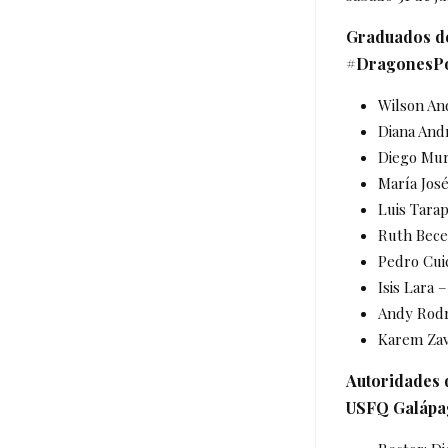
Graduados de
#DragonesP
Wilson An
Diana And
Diego Mur
María José
Luis Tara
Ruth Bece
Pedro Cui
Isis Lara 
Andy Rodr
Karem Zav
Autoridades 
USFQ Galápa