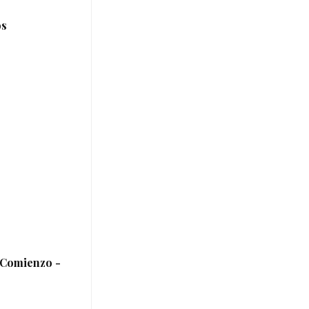
os
 Comienzo -