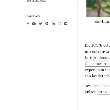
EMPRENDEDORAS.
SÍGUENOS
Daniela Sal
IberICONnect, 
una entrevista 
Jurisprudencia
Constitucional
experiencia co
con los derech
Accede a la en
enlace:
https:/