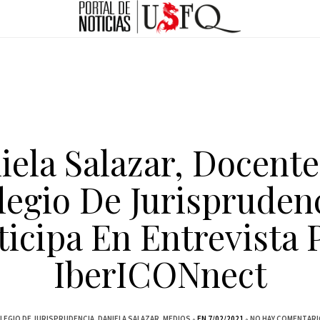
iela Salazar, Docente
legio De Jurisprudenc
ticipa En Entrevista 
IberICONnect
LEGIO DE JURISPRUDENCIA
DANIELA SALAZAR
MEDIOS
EN 7/02/2021
NO HAY COMENTARI