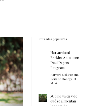
Entradas populares
Harvard and
Berklee Announce
Dual Degree
Program
Harvard College and
Berklee College of
Music...
¿Cómo viven y de
qué se alimentan