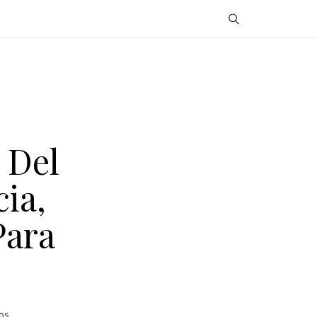
 Del
ia,
Para
OS.