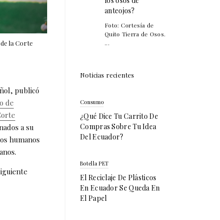
los osos de
anteojos?
Foto: Cortesía de
Quito Tierra de Osos.
 de la Corte
...
Noticias recientes
ñol, publicó
o de
Consumo
orte
¿Qué Dice Tu Carrito De
Compras Sobre Tu Idea
nados a su
Del Ecuador?
chos humanos
anos.
Botella PET
siguiente
El Reciclaje De Plásticos
En Ecuador Se Queda En
El Papel