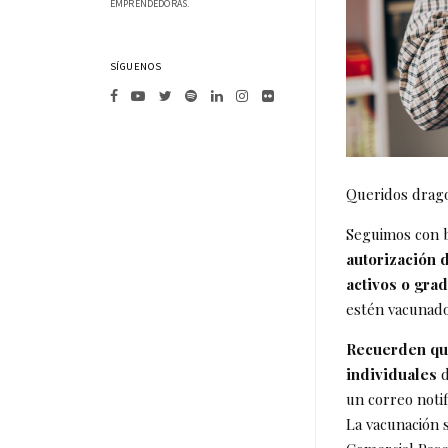
EMPRENDEDORAS.
SÍGUENOS
Queridos drag
Seguimos con b
autorización 
activos o gr
estén vacunado
Recuerden que
individuales
d
un correo noti
La vacunación 