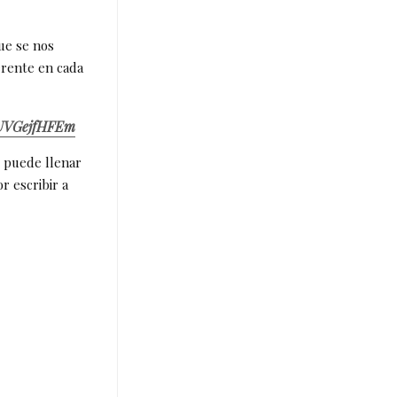
ue se nos
erente en cada
r/UVGejfHFEm
e puede llenar
r escribir a