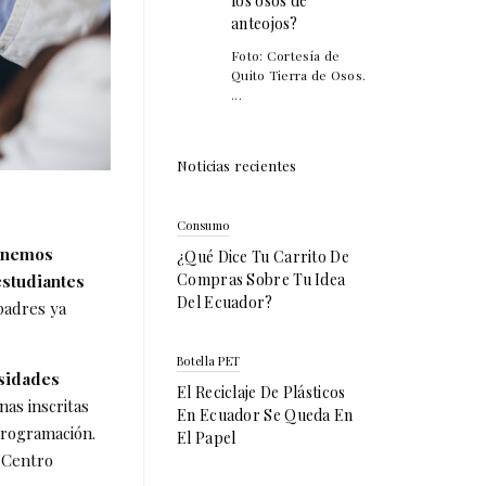
los osos de
anteojos?
Foto: Cortesía de
Quito Tierra de Osos.
...
Noticias recientes
Consumo
enemos
¿Qué Dice Tu Carrito De
Compras Sobre Tu Idea
estudiantes
Del Ecuador?
padres ya
Botella PET
esidades
El Reciclaje De Plásticos
nas inscritas
En Ecuador Se Queda En
programación.
El Papel
 Centro