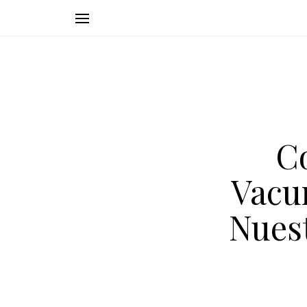
C
Vacu
Nuest