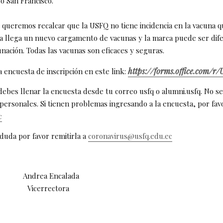
o San Francisco.
, queremos recalcar que la USFQ no tiene incidencia en la vacuna q
ía llega un nuevo cargamento de vacunas y la marca puede ser dif
nación. Todas las vacunas son eficaces y seguras.
https://forms.office.com/
 encuesta de inscripción en este link:
ebes llenar la encuesta desde tu correo usfq o alumni.usfq. No s
personales. Si tienen problemas ingresando a la encuesta, por favo
c
 duda por favor remitirla a
coronavirus@usfq.edu.ec
ga Andrea Encalada
icerrectora