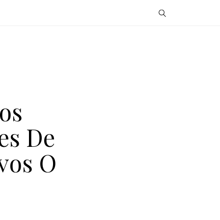
os
es De
ivos O