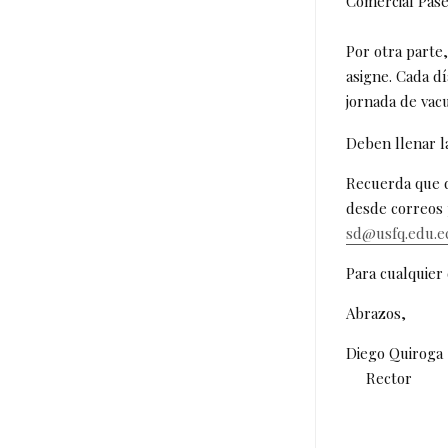
Comercial Pase
Por otra parte
asigne. Cada d
jornada de vacu
Deben llenar la
Recuerda que d
desde correos 
sd@usfq.edu.e
Para cualquier
Abrazos,
Diego Quiro
Rector V