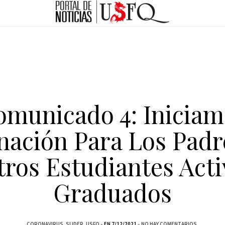
omunicado 4: Iniciam
nación Para Los Padr
ros Estudiantes Act
Graduados
CORONAVIRUS
SLIDER
USFQ
EN 7/12/2021
NO HAY COMENTARIOS.