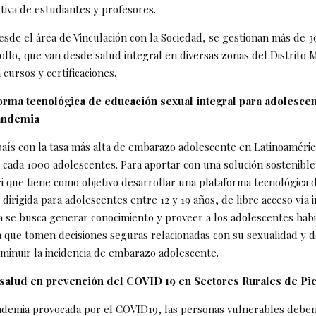
ctiva de estudiantes y profesores.
esde el área de Vinculación con la Sociedad, se gestionan más de 
ollo, que van desde salud integral en diversas zonas del Distrito 
 cursos y certificaciones.
aforma tecnológica de educación sexual integral para adolesce
andemia
país con la tasa más alta de embarazo adolescente en Latinoaméric
cada 1000 adolescentes. Para aportar con una solución sostenible,
ri que tiene como objetivo desarrollar una plataforma tecnológica 
 dirigida para adolescentes entre 12 y 19 años, de libre acceso vía 
a se busca generar conocimiento y proveer a los adolescentes habi
a que tomen decisiones seguras relacionadas con su sexualidad y d
sminuir la incidencia de embarazo adolescente.
salud en prevención del COVID 19 en Sectores Rurales de Pi
ndemia provocada por el COVID19, las personas vulnerables deb