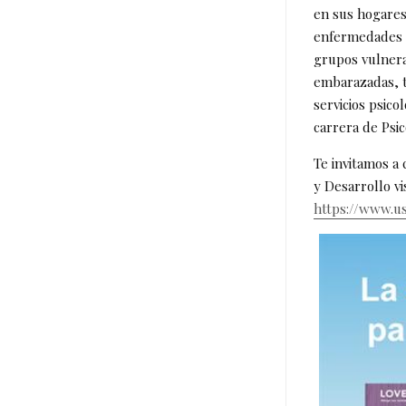
en sus hogares
enfermedades c
grupos vulnera
embarazadas, t
servicios psic
carrera de Psic
Te invitamos a
y Desarrollo vi
https://www.us