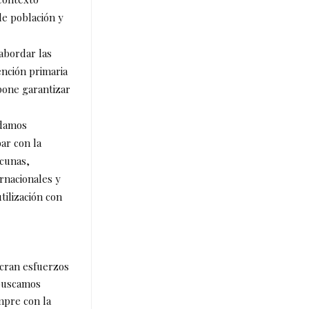
de población y
abordar las
ención primaria
pone garantizar
odamos
ar con la
acunas,
rnacionales y
tilización con
cran esfuerzos
 buscamos
mpre con la