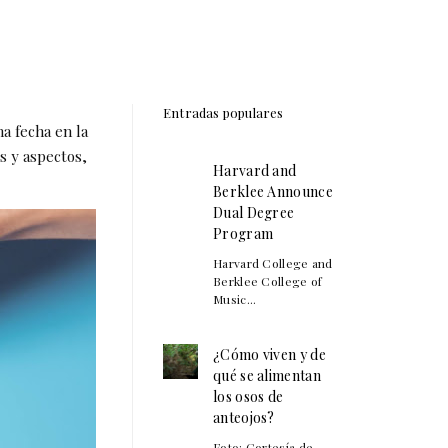
Entradas populares
a fecha en la
s y aspectos,
Harvard and
Berklee Announce
Dual Degree
Program
Harvard College and
Berklee College of
Music...
¿Cómo viven y de
qué se alimentan
los osos de
anteojos?
Foto: Cortesía de