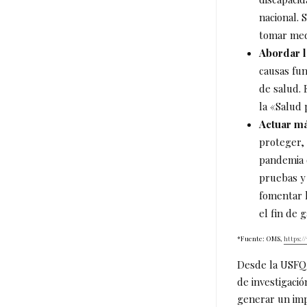
nacional. 
tomar med
Abordar l
causas fun
de salud. 
la «Salud 
Actuar má
proteger, 
pandemia 
pruebas y
fomentar l
el fin de 
*Fuente: OMS,
https:
Desde la USFQ,
de investigació
generar un imp