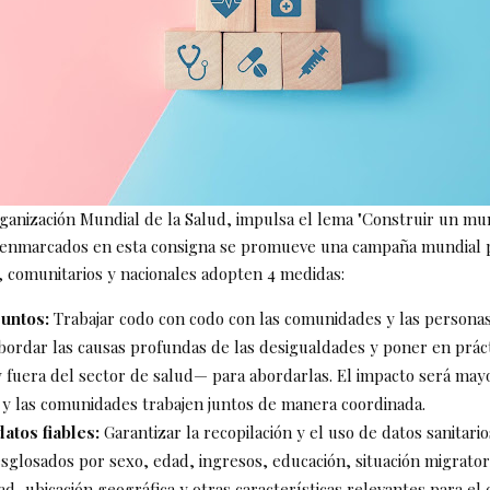
rganización Mundial de la Salud, impulsa el lema "Construir un m
y enmarcados en esta consigna se promueve una campaña mundial 
s, comunitarios y nacionales adopten 4 medidas:
juntos:
Trabajar codo con codo con las comunidades y las personas
abordar las causas profundas de las desigualdades y poner en prác
 fuera del sector de salud— para abordarlas. El impacto será may
 y las comunidades trabajen juntos de manera coordinada.
atos fiables:
Garantizar la recopilación y el uso de datos sanitari
esglosados por sexo, edad, ingresos, educación, situación migrator
ad, ubicación geográfica y otras características relevantes para el