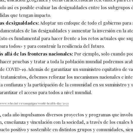
Solo así es posible evaluar las desigualdades entre los subgrupos 
idas que tengan impacto.
as desigualdades:
Adoptar un enfoque de todo el gobierno para 
damentales de las desigualdades y aumentar la inversión en la at
Esto es fundamental para hacer frente a los retos actuales que su
para todos» y para construir la resiliencia del futuro.
s allá de las fronteras nacionales:
Por ejemplo, solo cuando p
hacer pruebas y tratar a toda la población mundial podremos acab
de COVID-19. Además de garantizar un suministro equitativo de v
 tratamientos, debemos reforzar los mecanismos nacionales e inte
a confianza y la participación de la comunidad en su suministro y u
garantizar el acceso para todos a nivel mundial.
//www.who.int/es/campaigns/world-health-day/2021
 cada año impulsamos diversos proyectos y programas que involu
n, enseñanza y vinculación con la sociedad, a través de los cuales
acto positivo y sostenible en distintos grupos y comunidades, sie