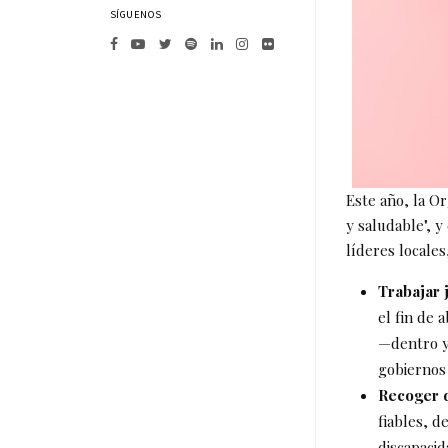
SÍGUENOS
Este año, la O
y saludable", 
líderes locale
Trabajar 
el fin de 
—dentro y
gobiernos
Recoger d
fiables, d
discapacid