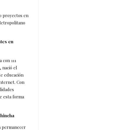
30 proyectos en
Metropolitano
ntes en
a con 111
 nació el
de educación
internet. Con
lidades
e esta forma
chincha
en permanecer