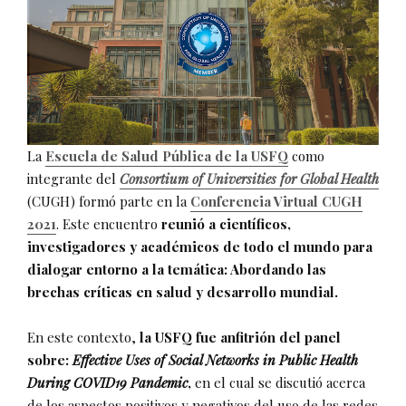
La
Escuela de Salud Pública de la USFQ
como
integrante del
Consortium of Universities for Global Health
(CUGH) formó parte en la
Conferencia Virtual CUGH
2021
. Este encuentro
reunió a científicos,
investigadores y académicos de todo el mundo para
dialogar entorno a la temática: Abordando las
brechas críticas en salud y desarrollo mundial.
En este contexto,
la USFQ fue anfitrión del panel
sobre:
Effective Uses of Social Networks in Public Health
During COVID19 Pandemic
,
en el cual se discutió acerca
de los aspectos positivos y negativos del uso de las redes