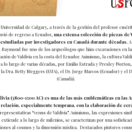
 Universidad de Calgary, a través de la gestión del profesor emérit
vió de regreso a Ecuador,
una extensa colección de piezas de 
 estudiadas por investigadores en Canadá durante décadas.
A
. Raymond fue uno de los arqueólogos que hizo excavaciones en l
ación de Valdivia en la costa del Ecuador. Asimismo, la cultura Valdi
 a lo largo de varias décadas, por Emilio Estrada y Presley Norton,
la Dra. Betty Meggers (EUA), el Dr. Jorge Marcos (Ecuador) y el D
(Canadá).
ldivia (3800-1500 AC) es una de las más emblemáticas en las A
relación, especialmente temprana, con la elaboración de cer
 representativas “venus de Valdivia”. Asimismo, las expresiones sim
 extiende a lo largo de milenios, se caracterizan por una sofisticac
siones al cosmos y la dimensión mística. Destacados pintores com