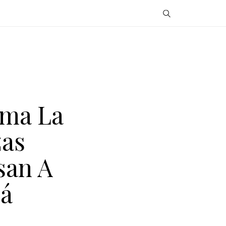
sma La
zas
san A
á