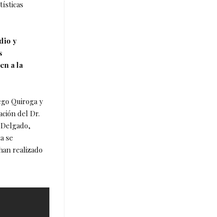
tísticas
dio y
s
en a la
ego Quiroga y
ación del Dr.
o Delgado,
ta se
 han realizado