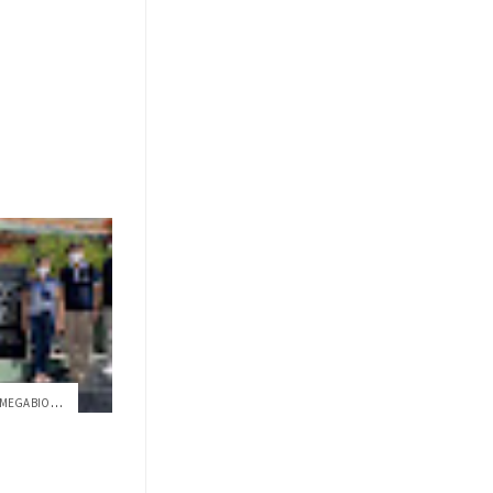
¿CÓMO SE PROTEGE Y ESTUDIA LA MEGABIODIV...