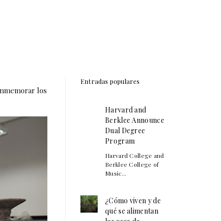
Entradas populares
conmemorar los
Harvard and
Berklee Announce
Dual Degree
Program
Harvard College and
Berklee College of
Music...
¿Cómo viven y de
qué se alimentan