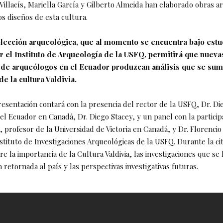
Villacís, Mariella García y Gilberto Almeida han elaborado obras ar
los diseños de esta cultura.
olección arqueológica, que al momento se encuentra bajo estu
r el Instituto de Arqueología de la USFQ, permitirá que nueva
de arqueólogos en el Ecuador produzcan análisis que se sum
e la cultura Valdivia.
resentación contará con la presencia del rector de la USFQ, Dr. Di
l Ecuador en Canadá, Dr. Diego Stacey, y un panel con la particip
 profesor de la Universidad de Victoria en Canadá, y Dr. Florenci
stituto de Investigaciones Arqueológicas de la USFQ. Durante la ci
e la importancia de la Cultura Valdivia, las investigaciones que se
n retornada al país y las perspectivas investigativas futuras.