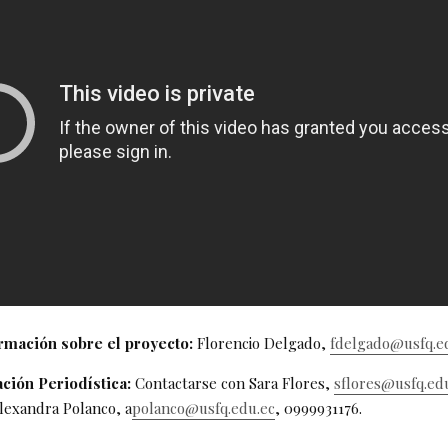
rmación sobre el proyecto:
Florencio Delgado,
fdelgado@usfq.e
ción Periodística:
Contactarse con Sara Flores,
sflores@usfq.ed
lexandra Polanco, a
polanco@usfq.edu.ec
, 0999931176.