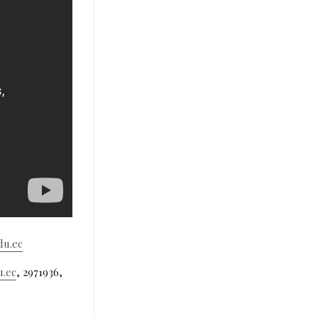
du.ec
u.ec
, 2971936,