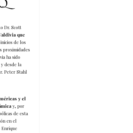
o Dr. Scott
Valdivia que
 inicios de los
as proximidades
via ha sido
 y desde la
r. Peter Stahl
méricas y el
ámica
y, por
bólicas de esta
ión en el
o Enrique