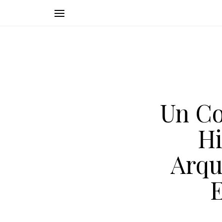
Un Co
Hi
Arqu