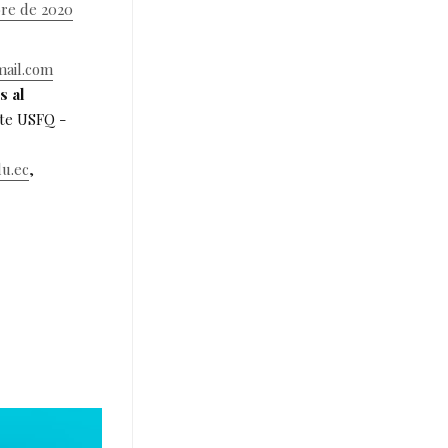
re de 2020
mail.com
s al
te USFQ -
du.ec
,