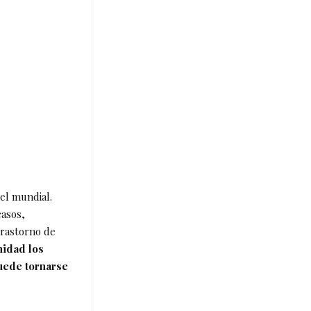
el mundial.
casos,
trastorno de
nidad los
uede tornarse