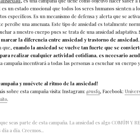
a ansiedad
, es una campaña que tiene como objetivo hacer saber a 
d es un estado emocional que todos los seres humanos sienten a lo
os específicos. Es un mecanismo de defensa y alerta que se activa
e percibe una amenaza. Este tipo de ansiedad es totalmente nor
uchar a nuestro cuerpo pues se trata de una ansiedad adaptativa.
 marcar la diferencia entre ansiedad y trastorno de ansiedad.
n que,
cuando la ansiedad se vuelve tan fuerte que se conviert
ara realizar cualquier actividad cotidiana, es necesario acud
La campaña incentivará a todas las personas a escuchar su cuerpo 
 campaña y muévete al ritmo de la ansiedad!
ás sobre esta campaña visita: Instagram:
@usfq
, Facebook:
Univer
uito
.
ue seas parte de esta campaña. La ansiedad es algo COMÚN Y RE
 día a día. Creemos...