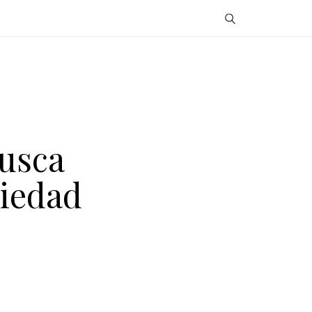
usca
siedad