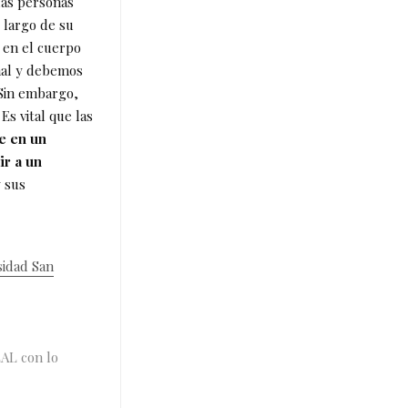
las personas
 largo de su
 en el cuerpo
mal y debemos
 Sin embargo,
Es vital que las
e en un
ir a un
y sus
sidad San
AL con lo