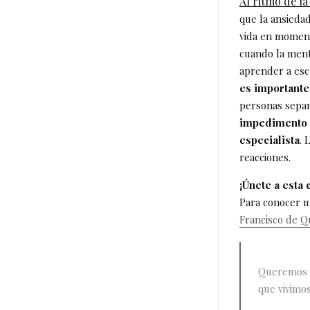
Al ritmo de l
que la ansieda
vida en moment
cuando la ment
aprender a esc
es importante
personas sepa
impedimento p
especialista
. 
reacciones.
¡Únete a esta
Para conocer m
Francisco de Q
Queremos q
que vivimos