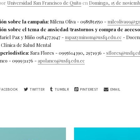
 por
Universidad San Francisco de Quito
en
Domingo, 15 de noviemb
ón sobre la campaña:
Milena Oliva - 0985851550 -
mileoliva99@g
ón sobre el tema de ansiedad/trastornos y compra de acceso
ariel Paz y Miño 0984772947 -
mpazyminom@usfq.edu.ec
- Docen
a Clínica de Salud Mental
periodística:
Sara Flores - 0995614390, 2971936 -
sflores@usfq.e
nco - 099931176 -
apolanco@usfq.edu.ec
FACEBOOK
TWITTER
TUMBLR
PINTEREST
EMAIL