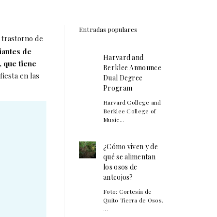
Entradas populares
 trastorno de
iantes de
Harvard and
, que tiene
Berklee Announce
iesta en las
Dual Degree
Program
Harvard College and
Berklee College of
Music...
¿Cómo viven y de
qué se alimentan
los osos de
anteojos?
Foto: Cortesía de
Quito Tierra de Osos.
...