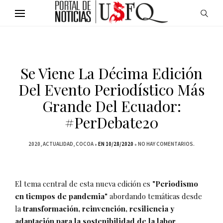
Se Viene La Décima Edición
Del Evento Periodístico Más
Grande Del Ecuador:
#PerDebate20
2020
ACTUALIDAD
COCOA
EN 10/28/2020
NO HAY COMENTARIOS.
El tema central de esta nueva edición es
"Periodismo
en tiempos de pandemia"
abordando temáticas desde
la
transformación, reinvención, resiliencia y
adaptación para la sostenibilidad de la labor