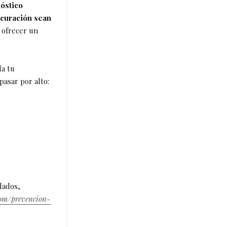
óstico
 curación sean
a ofrecer un
da tu
asar por alto:
dados,
com/prevencion-