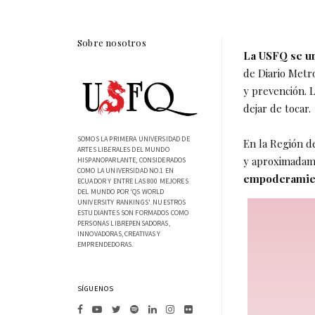
Sobre nosotros
La USFQ se u
de Diario Metr
y prevención. 
dejar de tocar.
SOMOS LA PRIMERA UNIVERSIDAD DE
En la Región d
ARTES LIBERALES DEL MUNDO
y aproximadam
HISPANOPARLANTE, CONSIDERADOS
COMO LA UNIVERSIDAD NO.1 EN
empoderamient
ECUADOR Y ENTRE LAS 800 MEJORES
DEL MUNDO POR 'QS WORLD
UNIVERSITY RANKINGS'. NUESTROS
ESTUDIANTES SON FORMADOS COMO
PERSONAS LIBREPENSADORAS,
INNOVADORAS, CREATIVAS Y
EMPRENDEDORAS.
SÍGUENOS