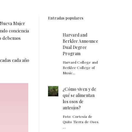
Entradas populares
ta Nueva Mujer
ndo conciencia
Harvard and
no debemos
Berklee Announce
Dual Degree
Program
icadas cada año
Harvard College and
Berklee College of
Music...
¿Cómo viven y de
qué se alimentan
los osos de
anteojos?
Foto: Cortesía de
Quito Tierra de Osos.
...