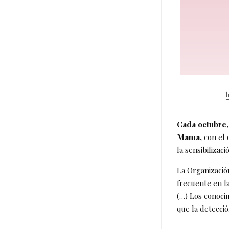
Cada octubre,
Mama,
con el 
la sensibilizac
La Organizació
frecuente en l
(…) Los conoci
que la detecci