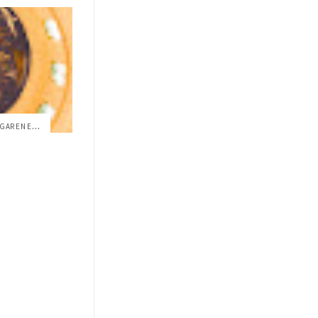
EQUIPO USFQ OBTIENE PRIMER LUGAR EN EL I...