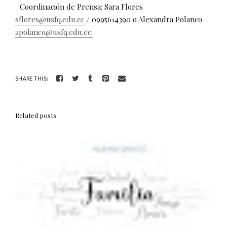
Coordinación de Prensa: Sara Flores
sflores@usfq.edu.ec
/ 0995614390 o Alexandra Polanco
apolanco@usfq.edu.ec.
SHARE THIS:
Related posts