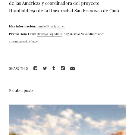
de las Américas y coordinadora del proyecto
Humboldt250 de la Universidad San Francisco de Quito.
Más información:
humboldt.usfq.edu.ec
Prensa:
Sara Flores
sflores@usfq.edu.ec
, 0995614390 o Alexandra Polanco
apolanco@usfq.edu.ec
SHARE THIS:
Related posts