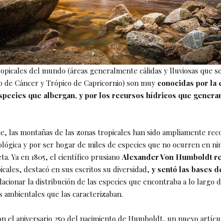
ropicales del mundo (áreas generalmente cálidas y lluviosas que 
co de Cáncer y Trópico de Capricornio) son muy
conocidas por la
species que albergan, y por los recursos hídricos que genera
e, las montañas de las zonas tropicales han sido ampliamente rec
ológica y por ser hogar de miles de especies que no ocurren en n
ta. Ya en 1805, el científico prusiano
Alexander Von Humboldt re
icales, destacó en sus escritos su diversidad,
y sentó las bases d
elacionar la distribución de las especies que encontraba a lo largo
s ambientales que las caracterizaban.
on el aniversario 250 del nacimiento de Humboldt, un nuevo artícul