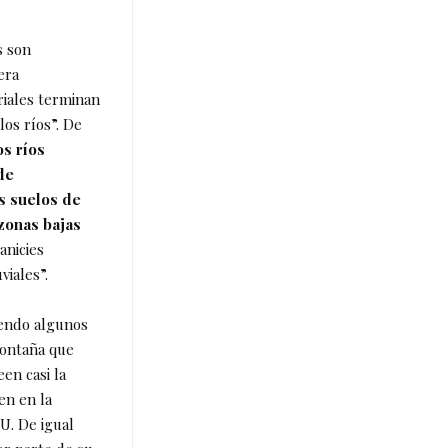
s son
era
iales terminan
os ríos”. De
os ríos
de
os suelos de
 zonas bajas
anicies
viales”.
iendo algunos
Montaña que
en casi la
en en la
IU. De igual