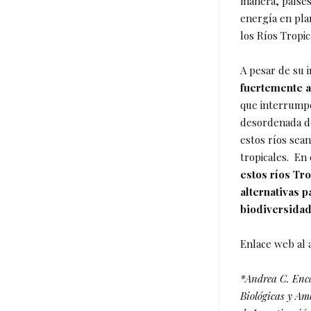
manera, países
energía en pla
los Ríos Tropi
A pesar de su 
fuertemente a
que interrumpen
desordenada de
estos ríos sea
tropicales. En
estos ríos Tr
alternativas 
biodiversida
Enlace web al 
*Andrea C. Enca
Biológicas y Am