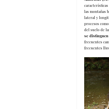
característica
las montañas h
lateral y long
procesos como l
del suelo de l
se distinguen
frecuentes cam
frecuentes llu