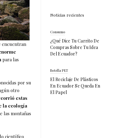
Noticias recientes
Consumo
¿Qué Dice Tu Carrito De
se encuentran
Compras Sobre Tu Idea
 enorme
Del Ecuador?
n
para las
Botella PET
El Reciclaje De Plásticos
onocidas por su
En Ecuador Se Queda En
ingún otro
El Papel
corrió estas
e la ecología
 de las montañas
o científico