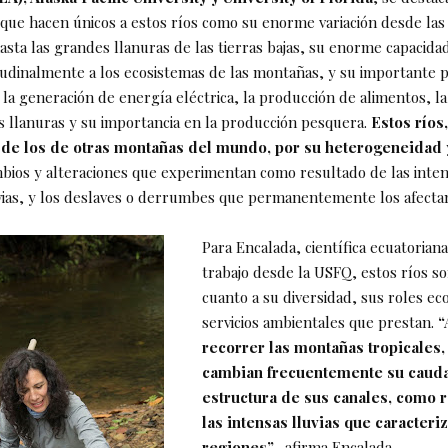
s que hacen únicos a estos ríos como su enorme variación desde la
asta las grandes llanuras de las tierras bajas, su enorme capacida
itudinalmente a los ecosistemas de las montañas, y su importante 
a generación de energía eléctrica, la producción de alimentos, la 
as llanuras y su importancia en la producción pesquera.
Estos ríos
 de los de otras montañas del mundo, por su heterogeneidad
bios y alteraciones que experimentan como resultado de las inten
vias, y los deslaves o derrumbes que permanentemente los afecta
Para Encalada, científica ecuatoriana
trabajo desde la USFQ, estos ríos s
cuanto a su diversidad, sus roles eco
servicios ambientales que prestan.
“
recorrer las montañas tropicales, 
cambian frecuentemente su caudal
estructura de sus canales, como 
las intensas lluvias que caracteri
regiones”
-afirma Encalada.