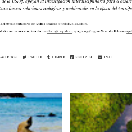
 de la USFQ, apoyan la investigación interdisciplinaria para el desarro
para buscar soluciones ecológicas y ambientales en la época del Antróp
 del estudio contactarse con Andrea Encalada
aencalada@usfq.edu.ec.
dística contactarse con; Sara Flores -
sflores@usfq.edu.ec
, 2971936, 0995614390 o Alexandra Polanco -
apol
FACEBOOK
TWITTER
TUMBLR
PINTEREST
EMAIL