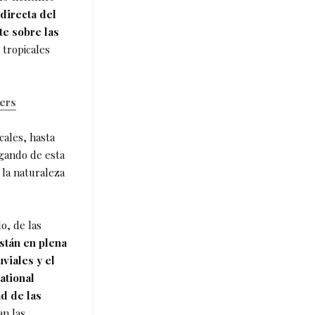
directa del
te sobre las
 tropicales
vers
cales, hasta
egando de esta
 la naturaleza
o, de las
están en plena
viales y el
ational
ad de las
an las