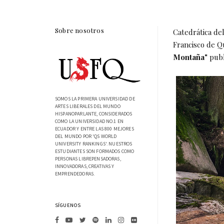
Sobre nosotros
Catedrática de
Francisco de Q
Montaña"
publ
SOMOS LA PRIMERA UNIVERSIDAD DE
ARTES LIBERALES DEL MUNDO
HISPANOPARLANTE, CONSIDERADOS
COMO LA UNIVERSIDAD NO.1 EN
ECUADOR Y ENTRE LAS 800 MEJORES
DEL MUNDO POR 'QS WORLD
UNIVERSITY RANKINGS'. NUESTROS
ESTUDIANTES SON FORMADOS COMO
PERSONAS LIBREPENSADORAS,
INNOVADORAS, CREATIVAS Y
EMPRENDEDORAS.
SÍGUENOS