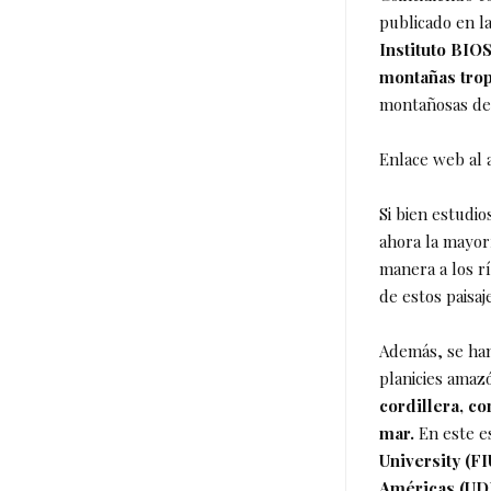
publicado en la
Instituto BIO
montañas trop
montañosas de
Enlace web al 
Si bien estudio
ahora la mayor
manera a los r
de estos paisaj
Además, se han
planicies amaz
cordillera, co
mar.
En este e
University (FI
Américas (UDLA