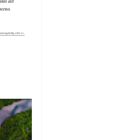
llo del
oceno.
anco@usfq.edu.ec.