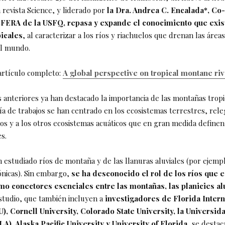
 revista Science, y liderado por
la Dra. Andrea C. Encalada*, Co-
SFERA de la USFQ, repasa y expande el conocimiento que exis
icales
, al caracterizar a los ríos y riachuelos que drenan las áreas
l mundo.
artículo completo:
A global perspective on tropical montane ri
s anteriores ya han destacado la importancia de las montañas tropi
ía de trabajos se han centrado en los ecosistemas terrestres, rel
íos y a los otros ecosistemas acuáticos que en gran medida definen
es.
 estudiado ríos de montaña y de las llanuras aluviales (por ejempl
ónicas). Sin embargo,
se ha desconocido el rol de los ríos que 
mo conectores esenciales entre las montañas, las planicies alu
studio, que también incluyen a
investigadores de Florida Intern
U), Cornell University, Colorado State University, la Universid
), Alaska Pacific University y University of Florida
, se destac