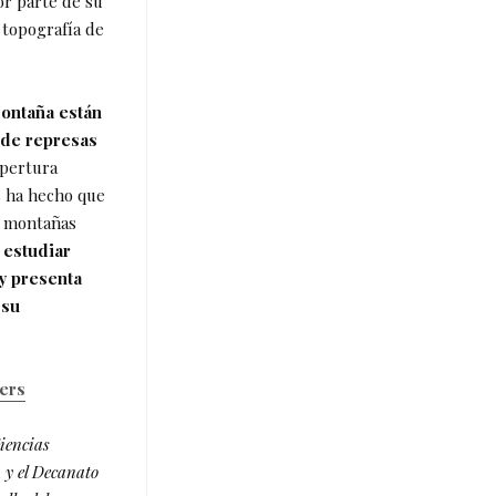
or parte de su
 topografía de
Montaña están
 de represas
apertura
s ha hecho que
e montañas
 estudiar
y presenta
 su
vers
iencias
 y el Decanato