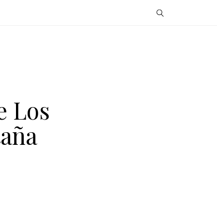
e Los
taña