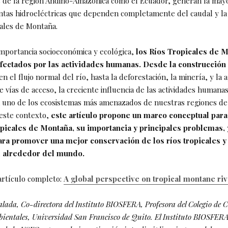
 de la región Andino-Amazónica como el Ecuador, generan la may
ntas hidroeléctricas que dependen completamente del caudal y la
cales de Montaña.
importancia socioeconómica y ecológica,
los Ríos Tropicales de 
fectados por las actividades humanas. Desde la construcción
 el flujo normal del río, hasta la deforestación, la minería, y la 
 vías de acceso, la creciente influencia de las actividades humana
n uno de los ecosistemas más amenazados de nuestras regiones d
 este contexto,
este artículo propone un marco conceptual para
opicales de Montaña, su importancia y principales problemas, 
para promover una mejor conservación de los ríos tropicales y
d alrededor del mundo.
artículo completo:
A global perspective on tropical montane ri
lada, Co-directora del Instituto BIOSFERA, Profesora del Colegio de C
bientales, Universidad San Francisco de Quito. El Instituto BIOSFERA