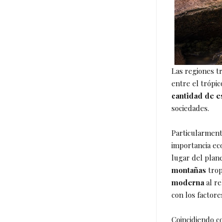
Las regiones t
entre el trópi
cantidad de e
sociedades.
Particularment
importancia ec
lugar del plane
montañas
trop
moderna
al r
con los factore
Coincidiendo c