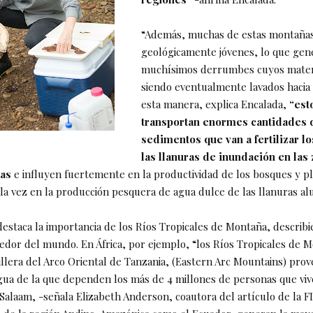
“Además, muchas de estas montaña
geológicamente jóvenes, lo que gen
muchísimos derrumbes cuyos mater
siendo eventualmente lavados hacia l
esta manera, explica Encalada,
“est
transportan enormes cantidades 
sedimentos que van a fertilizar l
las llanuras de inundación en las
ñas
e influyen fuertemente en la productividad de los bosques y pl
la vez en la producción pesquera de agua dulce de las llanuras alu
 destaca la importancia de los Ríos Tropicales de Montaña, describ
edor del mundo. En África, por ejemplo, “los Ríos Tropicales de 
llera del Arco Oriental de Tanzania, (Eastern Arc Mountains) prove
agua de la que dependen los más de 4 millones de personas que viv
 Salaam, -señala Elizabeth Anderson, coautora del artículo de la F