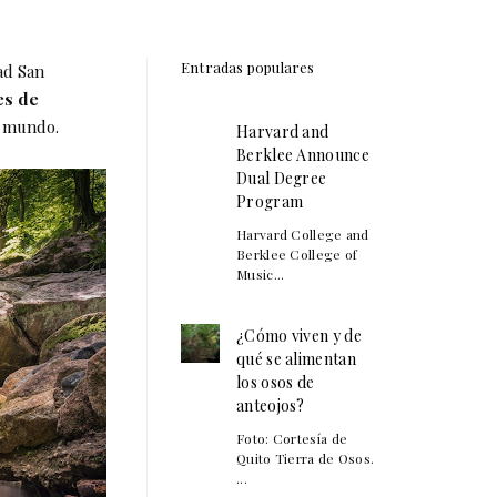
Entradas populares
ad San
es de
l mundo.
Harvard and
Berklee Announce
Dual Degree
Program
Harvard College and
Berklee College of
Music...
¿Cómo viven y de
qué se alimentan
los osos de
anteojos?
Foto: Cortesía de
Quito Tierra de Osos.
...