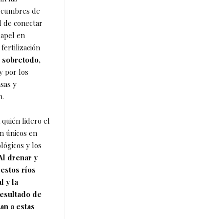
s cumbres de
d de conectar
papel en
fertilización
, sobretodo,
y por los
sas y
n.
 quién lidero el
on únicos en
lógicos y los
Al drenar y
estos ríos
 y la
resultado de
zan a estas