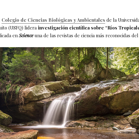
l
Colegio de Ciencias Biológicas y Ambientales
de la Universid
uito (USFQ) lidera
investigación científica sobre “Ríos Tropical
icada en
Science
una de las revistas de ciencia más reconocidas de