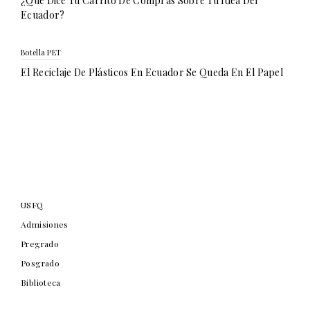
¿Qué Dice Tu Carrito De Compras Sobre Tu Idea Del
Ecuador?
Botella PET
El Reciclaje De Plásticos En Ecuador Se Queda En El Papel
USFQ
Admisiones
Pregrado
Posgrado
Biblioteca