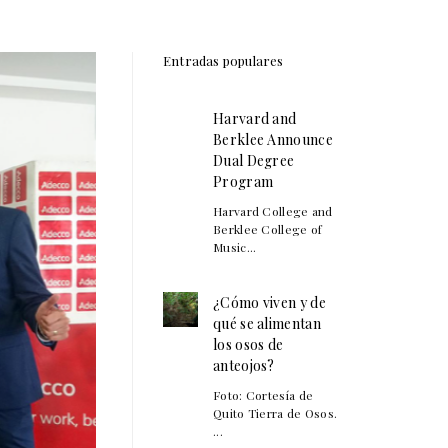
Entradas populares
Harvard and
Berklee Announce
Dual Degree
Program
Harvard College and
Berklee College of
Music...
¿Cómo viven y de
qué se alimentan
los osos de
anteojos?
Foto: Cortesía de
Quito Tierra de Osos.
...