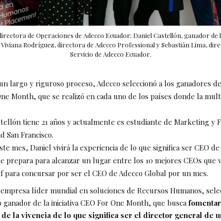
directora de Operaciones de Adecco Ecuador; Daniel Castellón, ganador de la
iviana Rodríguez, directora de Adecco Professional y Sebastián Lima, dire
Servicio de Adecco Ecuador.
n largo y riguroso proceso, Adecco seleccionó a los ganadores de l
e Month, que se realizó en cada uno de los países donde la multi
tellón tiene 21 años y actualmente es estudiante de Marketing y F
d San Francisco.
te mes, Daniel vivirá la experiencia de lo que significa ser CEO d
e prepara para alcanzar un lugar entre los 10 mejores CEOs que vi
f para concursar por ser el CEO de Adecco Global por un mes.
empresa líder mundial en soluciones de Recursos Humanos, selec
 ganador de la iniciativa CEO For One Month, que busca
fomentar
 de la vivencia de lo que significa ser el director general de