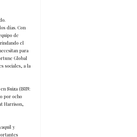
do.
os días. Con
equipo de
brindando el
necesitan para
ortune Global
s sociales, a la
en Suiza (ISIN:
do por ocho
t Harrison,
aquil y
portantes