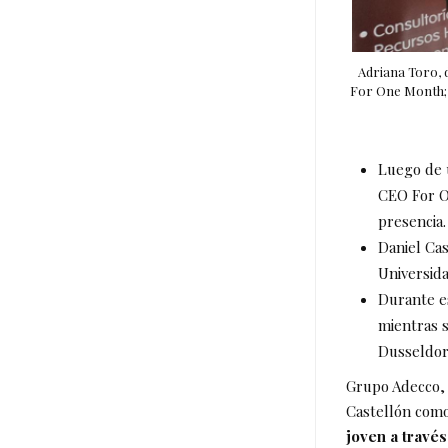
Adriana Toro, 
For One Month; V
Luego de u
CEO For On
presencia.
Daniel Cas
Universida
Durante es
mientras s
Dusseldor
Grupo Adecco, 
Castellón como
joven a través