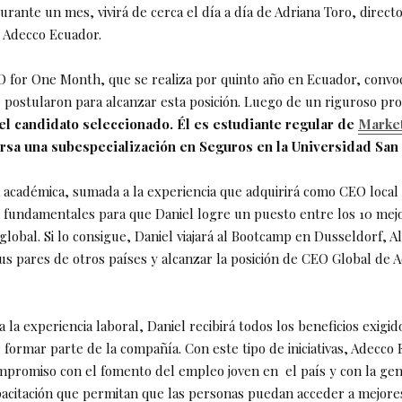
urante un mes, vivirá de cerca el día a día de Adriana Toro, direct
 Adecco Ecuador.
CEO for One Month, que se realiza por quinto año en Ecuador, convo
e postularon para alcanzar esta posición. Luego de un riguroso pr
 el candidato seleccionado. Él es estudiante regular de
Market
ursa una subespecialización en Seguros en la Universidad San
 académica, sumada a la experiencia que adquirirá como CEO local
 fundamentales para que Daniel logre un puesto entre los 10 me
global. Si lo consigue, Daniel viajará al Bootcamp en Dusseldorf, A
us pares de otros países y alcanzar la posición de CEO Global de 
la experiencia laboral, Daniel recibirá todos los beneficios exigido
 formar parte de la compañía. Con este tipo de iniciativas, Adecco
mpromiso con el fomento del empleo joven en el país y con la ge
pacitación que permitan que las personas puedan acceder a mejore