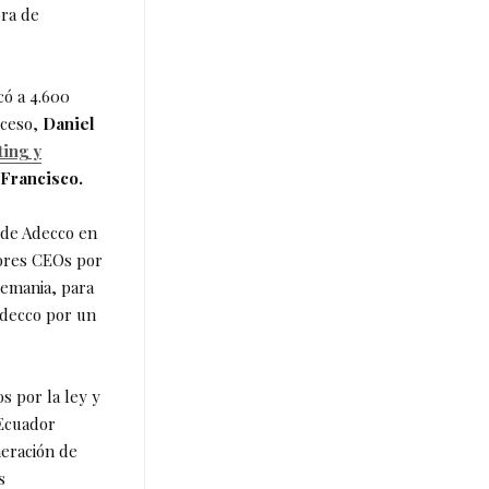
ora de
có a 4.600
oceso,
Daniel
ing y
 Francisco.
 de Adecco en
jores CEOs por
lemania, para
Adecco por un
s por la ley y
 Ecuador
neración de
s