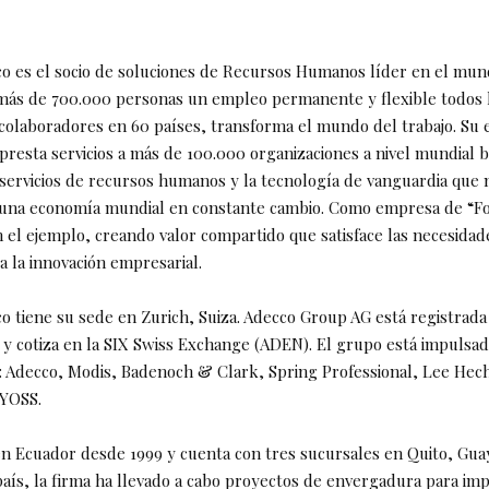
o es el socio de soluciones de Recursos Humanos líder en el mun
más de 700.000 personas un empleo permanente y flexible todos l
colaboradores en 60 países, transforma el mundo del trabajo. Su 
presta servicios a más de 100.000 organizaciones a nivel mundial 
 servicios de recursos humanos y la tecnología de vanguardia que 
 una economía mundial en constante cambio. Como empresa de “F
n el ejemplo, creando valor compartido que satisface las necesidade
a la innovación empresarial.
o tiene su sede en Zurich, Suiza. Adecco Group AG está registrada 
y cotiza en la SIX Swiss Exchange (ADEN). El grupo está impulsa
: Adecco, Modis, Badenoch & Clark, Spring Professional, Lee Hech
 YOSS.
n Ecuador desde 1999 y cuenta con tres sucursales en Quito, Guay
país, la firma ha llevado a cabo proyectos de envergadura para im