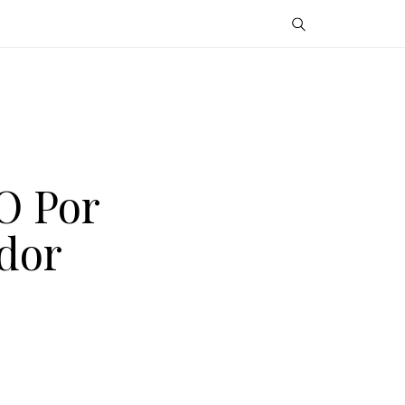
O Por
dor