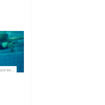
LA USFQ SUMA DEPORTES Y FORTALECE SUS SE...