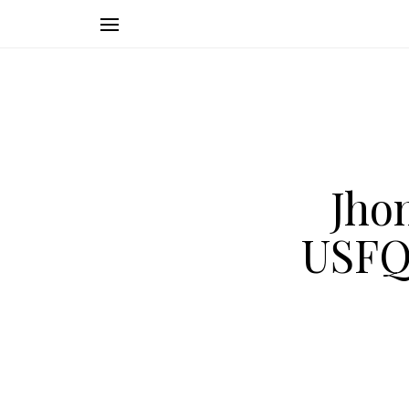
Jho
USFQ,