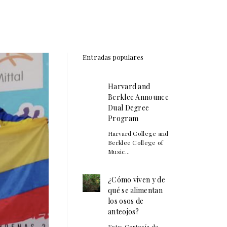
Entradas populares
Harvard and
Berklee Announce
Dual Degree
Program
Harvard College and
Berklee College of
Music...
¿Cómo viven y de
qué se alimentan
los osos de
anteojos?
Foto: Cortesía de