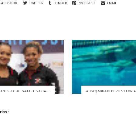
FACEBOOK
TWITTER
TUMBLR
PINTEREST
EMAIL
¿QUÉ HACE TAN ESPECIALES A LAS LEVANTADO...
ios.: