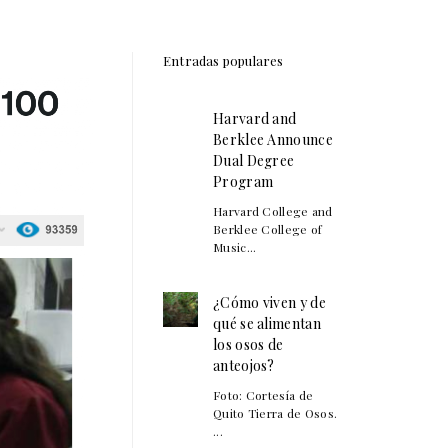
Entradas populares
Harvard and
Berklee Announce
Dual Degree
Program
Harvard College and
Berklee College of
Music...
¿Cómo viven y de
qué se alimentan
los osos de
anteojos?
Foto: Cortesía de
Quito Tierra de Osos.
...