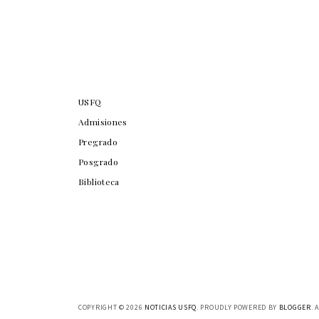
USFQ
Admisiones
Pregrado
Posgrado
Biblioteca
COPYRIGHT ©
2026
NOTICIAS USFQ
. PROUDLY POWERED BY
BLOGGER
. 