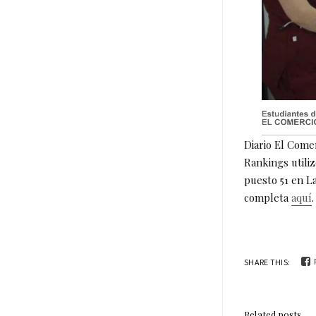
Diario El Come
Rankings utiliz
puesto 51 en L
completa
aquí
.
SHARE THIS:
Related posts