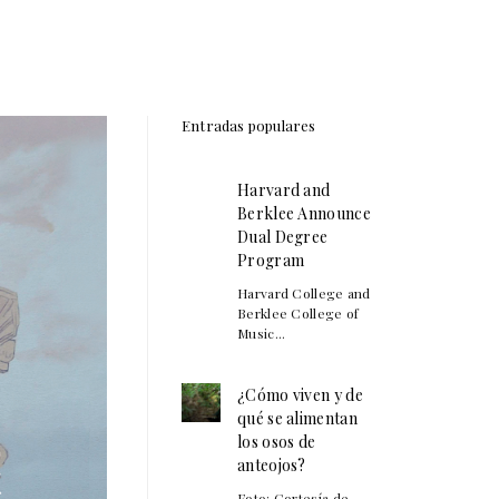
Entradas populares
Harvard and
Berklee Announce
Dual Degree
Program
Harvard College and
Berklee College of
Music...
¿Cómo viven y de
qué se alimentan
los osos de
anteojos?
Foto: Cortesía de