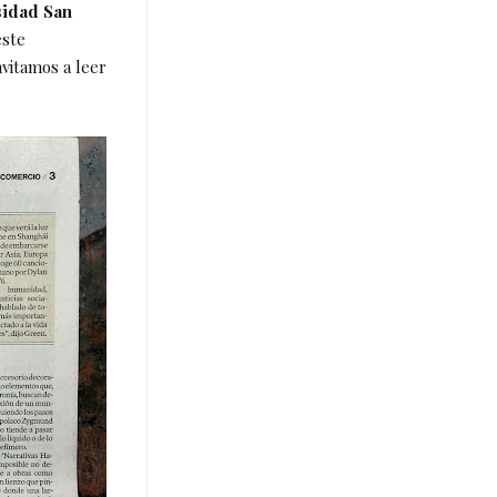
sidad San
este
nvitamos a leer