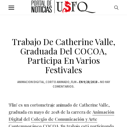
Trabajo De Catherine Valle,
Graduada Del COCOA,
Participa En Varios
Festivales
ANIMACION DIGITAL
CORTO ANIMADO
FLIN
EN 9/28/2018
NO HAY
COMENTARIOS.
'Flin' es un cortometraje animado de Catherine Valle,
graduada en mayo de 2018 de la carrera de
Animación
Digital
del
Colegio de Comunicación y Arte
Contemporáneo COCOA
. Su trabajo está participando