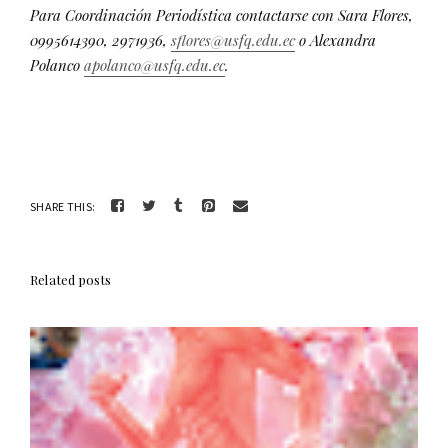
Para Coordinación Periodística contactarse con Sara Flores,
0995614390, 2971936,
sflores@usfq.edu.ec
o Alexandra
Polanco
apolanco@usfq.edu.ec
.
SHARE THIS:
Related posts