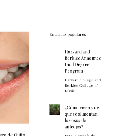
Entradas populares
Harvard and
Berklee Announce
Dual Degree
Program
Harvard College and
Berklee College of
Music...
¿Cómo viven y de
qué se alimentan
los osos de
anteojos?
sco de Quito,
Foto: Cortesía de