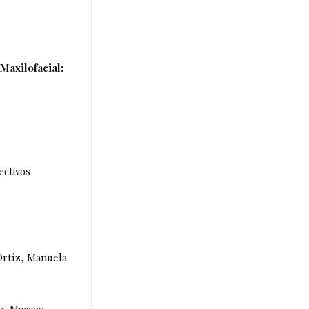
Maxilofacial:
ectivos
Ortíz, Manuela
a, Marcos