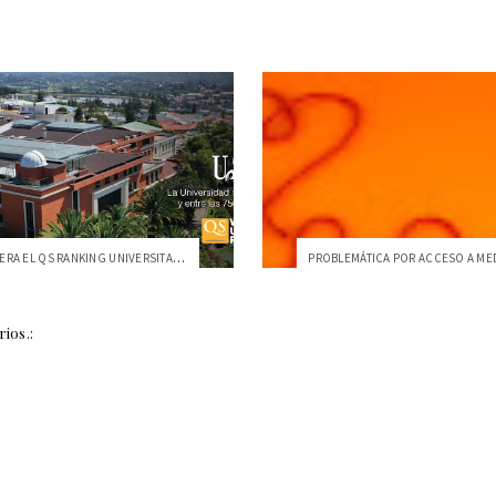
LA USFQ LIDERA EL QS RANKING UNIVERSITARIO DEL ECUADOR
ios.: