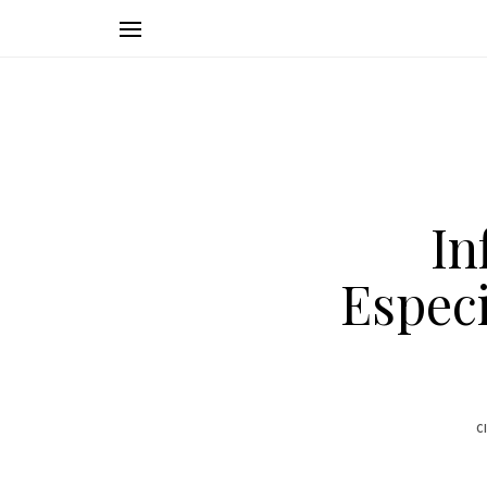
In
Especi
C