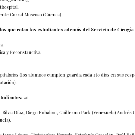
thospital.
icente Corral Moscoso (Cuenca).
 los que rotan los estudiantes además del Servicio de Cirugía 
a.
tica y Reconstructiva.
spitalarias (los alumnos cumplen guardia cada 4to días en sus resp
otación).
udiantes: 21
:
Silvia Díaz, Diego Robalino, Guillermo Park (Venezuela) Andrés 
uela).
e:
Jorge López, Christopher Naranjo, Estefanía Carcelén, Paúl Peñ