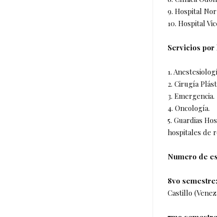
9. Hospital Nor
10. Hospital V
Servicios por
1. Anestesiologí
2. Cirugía Plás
3. Emergencia.
4. Oncología.
5. Guardias Ho
hospitales de r
Numero de est
8vo semestre
Castillo (Venez
7mo semestr