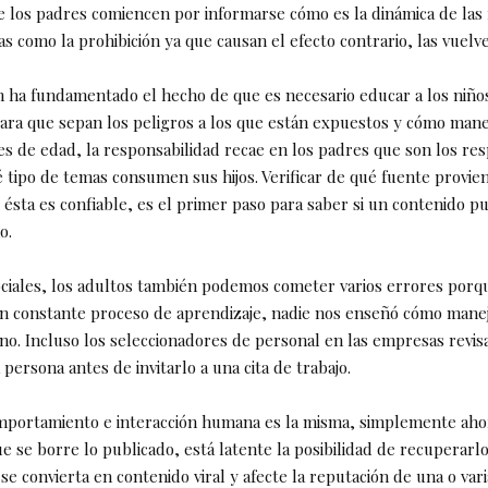
e los padres comiencen por informarse cómo es la dinámica de las 
cas como la prohibición ya que causan el efecto contrario, las vuelv
ón ha fundamentado el hecho de que es necesario educar a los niño
ara que sepan los peligros a los que están expuestos y cómo manej
s de edad, la responsabilidad recae en los padres que son los re
 tipo de temas consumen sus hijos. Verificar de qué fuente provie
i ésta es confiable, es el primer paso para saber si un contenido p
o.
ociales, los adultos también podemos cometer varios errores porq
 constante proceso de aprendizaje, nadie nos enseñó cómo mane
 no. Incluso los seleccionadores de personal en las empresas revis
 persona antes de invitarlo a una cita de trabajo.
mportamiento e interacción humana es la misma, simplemente aho
e se borre lo publicado, está latente la posibilidad de recuperarlo
se convierta en contenido viral y afecte la reputación de una o var