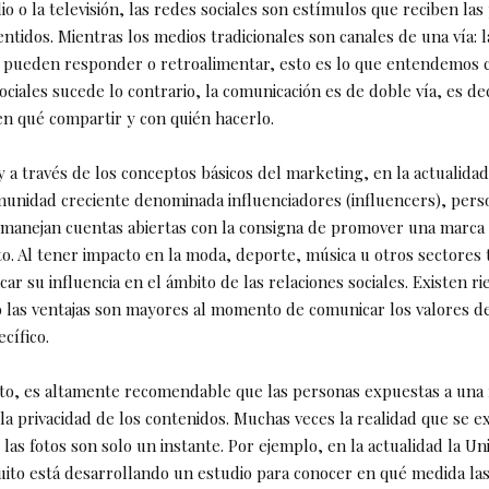
io o la televisión, las redes sociales son estímulos que reciben las
entidos. Mientras los medios tradicionales son canales de una vía: l
o pueden responder o retroalimentar, esto es lo que entendemos
ociales sucede lo contrario, la comunicación es de doble vía, es de
en qué compartir y con quién hacerlo.
y a través de los conceptos básicos del marketing, en la actualidad
unidad creciente denominada influenciadores (influencers), pers
manejan cuentas abiertas con la consigna de promover una marca
. Al tener impacto en la moda, deporte, música u otros sectores
ar su influencia en el ámbito de las relaciones sociales. Existen ri
 las ventajas son mayores al momento de comunicar los valores d
cífico.
to, es altamente recomendable que las personas expuestas a una 
la privacidad de los contenidos. Muchas veces la realidad que se e
 las fotos son solo un instante. Por ejemplo, en la actualidad la Un
uito está desarrollando un estudio para conocer en qué medida las