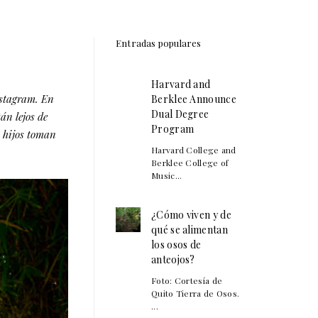
Entradas populares
Harvard and
nstagram. En
Berklee Announce
Dual Degree
án lejos de
Program
s hijos toman
Harvard College and
Berklee College of
Music...
¿Cómo viven y de
qué se alimentan
los osos de
anteojos?
Foto: Cortesía de
Quito Tierra de Osos.
...