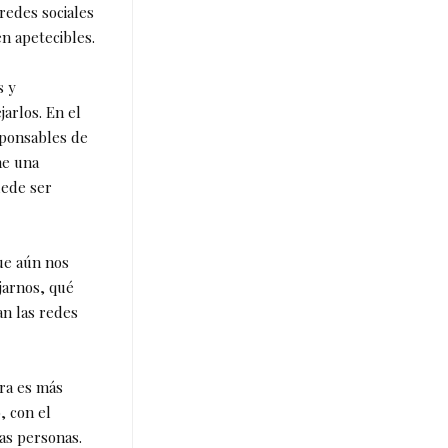
redes sociales
en apetecibles.
s y
arlos. En el
sponsables de
ne una
uede ser
ue aún nos
jarnos, qué
an las redes
ra es más
, con el
ias personas.