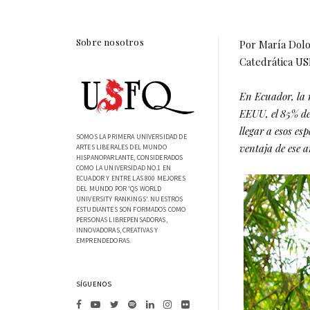
Sobre nosotros
Por María Dolo
Catedrática US
En Ecuador, la 
EEUU, el 85% de
llegar a esos es
SOMOS LA PRIMERA UNIVERSIDAD DE
ventaja de ese a
ARTES LIBERALES DEL MUNDO
HISPANOPARLANTE, CONSIDERADOS
COMO LA UNIVERSIDAD NO.1 EN
ECUADOR Y ENTRE LAS 800 MEJORES
DEL MUNDO POR 'QS WORLD
UNIVERSITY RANKINGS'. NUESTROS
ESTUDIANTES SON FORMADOS COMO
PERSONAS LIBREPENSADORAS,
INNOVADORAS, CREATIVAS Y
EMPRENDEDORAS.
SÍGUENOS