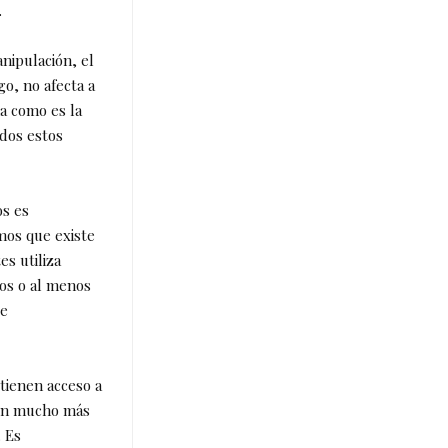
.
anipulación, el
o, no afecta a
na como es la
Todos estos
os es
mos que existe
s utiliza
ios o al menos
se
tienen acceso a
stén mucho más
 Es