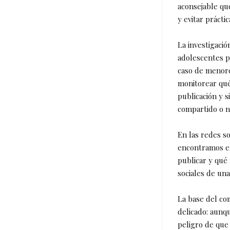
aconsejable qu
y evitar prácti
La investigaci
adolescentes p
caso de menore
monitorear qué
publicación y s
compartido o n
En las redes s
encontramos en
publicar y qué
sociales de una
La base del co
delicado: aunqu
peligro de que 