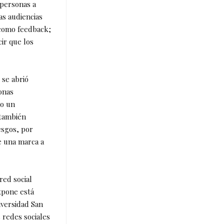
 personas a
as audiencias
 como feedback;
cir que los
 se abrió
onas
 o un
 también
esgos, por
e una marca a
red social
xpone está
iversidad San
 redes sociales