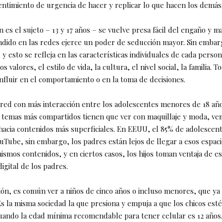
ntimiento de urgencia de hacer y replicar lo que hacen los demás
 es el sujeto – 13 y 17 años – se vuelve presa fácil del engaño y m
ndido en las redes ejerce un poder de seducción mayor. Sin embarg
 y esto se refleja en las características individuales de cada perso
s valores, el estilo de vida, la cultura, el nivel social, la familia. 
influir en el comportamiento o en la toma de decisiones.
 red con más interacción entre los adolescentes menores de 18 añ
 temas más compartidos tienen que ver con maquillaje y moda, ve
hacia contenidos más superficiales. En EEUU, el 85% de adolescente
uTube, sin embargo, los padres están lejos de llegar a esos espac
ismos contenidos, y en ciertos casos, los hijos toman ventaja de e
igital de los padres.
ión, es común ver a niños de cinco años o incluso menores, que ya 
 Es la misma sociedad la que presiona y empuja a que los chicos e
uando la edad mínima recomendable para tener celular es 12 años.