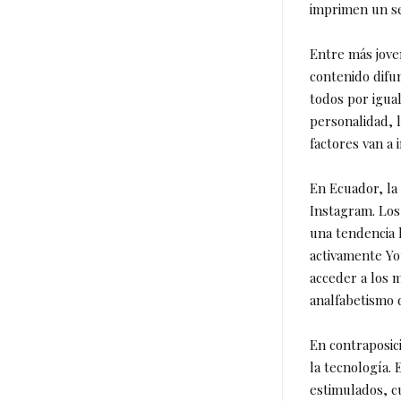
imprimen un se
Entre más joven
contenido difu
todos por igual
personalidad, lo
factores van a 
En Ecuador, la
Instagram. Los
una tendencia 
activamente Yo
acceder a los m
analfabetismo d
En contraposic
la tecnología.
estimulados, c