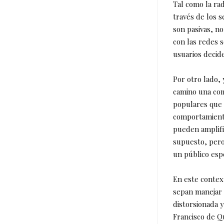
Tal como la rad
través de los s
son pasivas, n
con las redes s
usuarios decid
Por otro lado, 
camino una com
populares que 
comportamiento
pueden amplific
supuesto, pero
un público espe
En este contex
sepan manejar 
distorsionada y
Francisco de Q