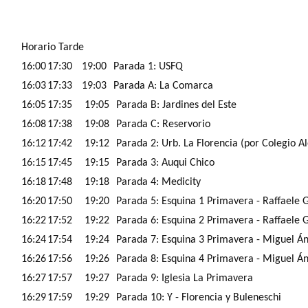
Horario Tarde
16:00
17:30
19:00
Parada 1: USFQ
16:03
17:33
19:03
Parada A: La Comarca
16:05
17:35
19:05
Parada B: Jardines del Este
16:08
17:38
19:08
Parada C: Reservorio
16:12
17:42
19:12
Parada 2: Urb. La Florencia (por Colegio A
16:15
17:45
19:15
Parada 3: Auqui Chico
16:18
17:48
19:18
Parada 4: Medicity
16:20
17:50
19:20
Parada 5: Esquina 1 Primavera - Raffaele 
16:22
17:52
19:22
Parada 6: Esquina 2 Primavera - Raffaele Gi
16:24
17:54
19:24
Parada 7: Esquina 3 Primavera - Miguel Án
16:26
17:56
19:26
Parada 8: Esquina 4 Primavera - Miguel Án
16:27
17:57
19:27
Parada 9: Iglesia La Primavera
16:29
17:59
19:29
Parada 10: Y - Florencia y Buleneschi