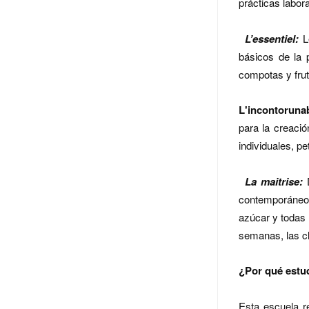
prácticas labor
L’essentiel:
Le
básicos de la 
compotas y fru
L'incontoruna
para la creació
individuales, p
La maitrise:
D
contemporáneo
azúcar y todas 
semanas, las cl
¿Por qué estu
Esta escuela r