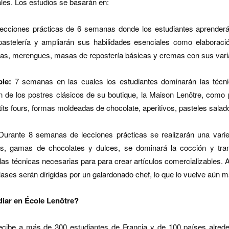
ales. Los estudios se basarán en:
cciones prácticas de 6 semanas donde los estudiantes aprenderán
pastelería y ampliarán sus habilidades esenciales como elaboraci
tas, merengues, masas de repostería básicas y cremas con sus vari
ble:
7 semanas en las cuales los estudiantes dominarán las técn
n de los postres clásicos de su boutique, la Maison Lenôtre, como 
etits fours, formas moldeadas de chocolate, aperitivos, pasteles sala
urante 8 semanas de lecciones prácticas se realizarán una vari
s, gamas de chocolates y dulces, se dominará la cocción y tran
las técnicas necesarias para para crear artículos comercializables. A
ases serán dirigidas por un galardonado chef, lo que lo vuelve aún m
diar en École Lenôtre?
ecibe a más de 300 estudiantes de Francia y de 100 países alred