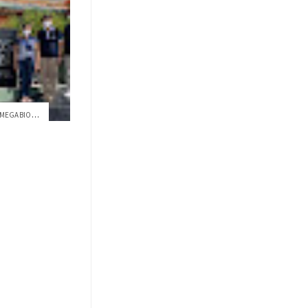
¿CÓMO SE PROTEGE Y ESTUDIA LA MEGABIODIV...