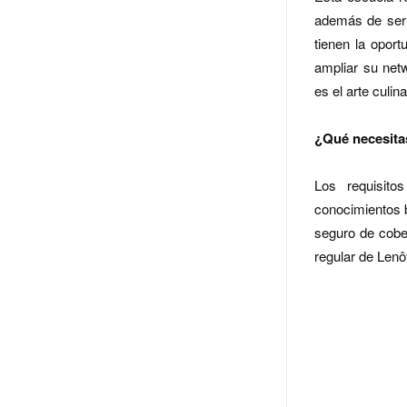
además de ser 
tienen la opor
ampliar su net
es el arte culina
¿Qué necesitas
Los requisito
conocimientos b
seguro de cober
regular de Lenô