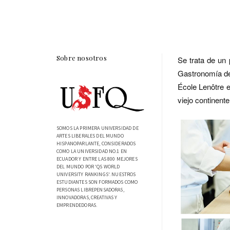
Sobre nosotros
Se trata de un
Gastronomía de 
École Lenôtre e
viejo continente
SOMOS LA PRIMERA UNIVERSIDAD DE
ARTES LIBERALES DEL MUNDO
HISPANOPARLANTE, CONSIDERADOS
COMO LA UNIVERSIDAD NO.1 EN
ECUADOR Y ENTRE LAS 800 MEJORES
DEL MUNDO POR 'QS WORLD
UNIVERSITY RANKINGS'. NUESTROS
ESTUDIANTES SON FORMADOS COMO
PERSONAS LIBREPENSADORAS,
INNOVADORAS, CREATIVAS Y
EMPRENDEDORAS.