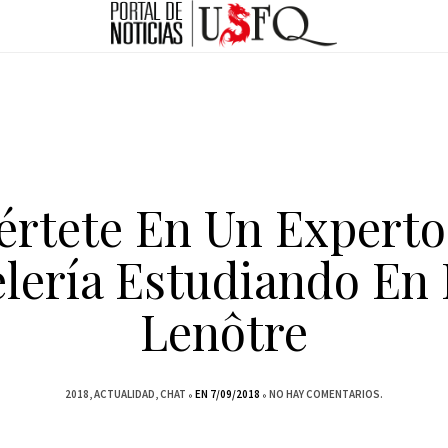
értete En Un Experto
elería Estudiando En 
Lenôtre
2018
ACTUALIDAD
CHAT
EN 7/09/2018
NO HAY COMENTARIOS.