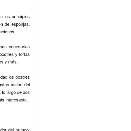
 los principios
ón de esponjas,
aciones.
icas necesarias
postres y tortas
dos y más.
edad de postres
sformación del
 lo largo de dos
ás interesante.
edor del mundo,