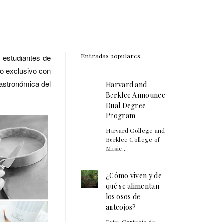
Entradas populares
 estudiantes de
io exclusivo con
gastronómica del
Harvard and
Berklee Announce
Dual Degree
Program
Harvard College and
Berklee College of
Music...
¿Cómo viven y de
qué se alimentan
los osos de
anteojos?
Foto: Cortesía de