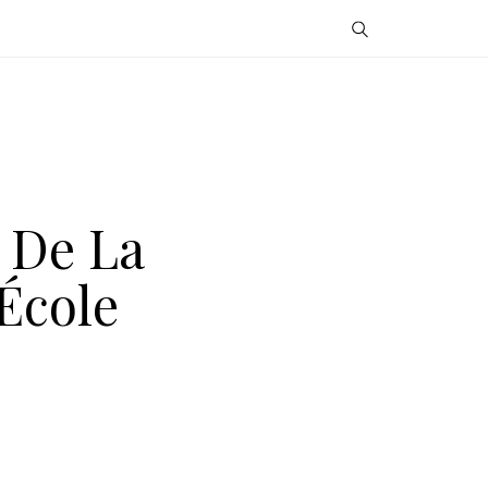
 De La
École