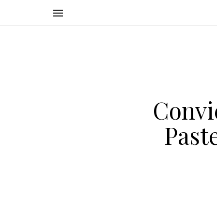
Convi
Past